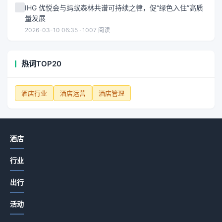
IHG 优悦会与蚂蚁森林共谱可持续之律，促“绿色入住”高质
量发展
2026-03-10 06:35 · 1007 阅读
热词TOP20
酒店行业
酒店运营
酒店管理
酒店
行业
出行
活动