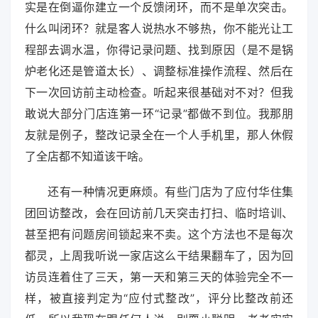
实是在倒逼你建立一个反馈闭环，而不是单次突击。
什么叫闭环？就是客人说热水不够热，你不能光让工
程部去调水温，你得记录问题、找到原因（是不是锅
炉老化还是管道太长）、调整标准操作流程、然后在
下一次回访前主动检查。听起来很基础对不对？但我
敢说大部分门店连第一环“记录”都做不到位。我那朋
友就是例子，整改记录全在一个人手机里，那人休假
了全店都不知道该干啥。
还有一种情况更麻烦。有些门店为了应付华住集
团回访整改，会在回访前几天突击打扫、临时培训、
甚至把有问题房间锁起来不卖。这个方法也不是每次
都灵，上周我听说一家店这么干结果翻车了，因为回
访员连着住了三天，第一天和第三天的体验完全不一
样，被直接判定为“应付式整改”，评分比整改前还