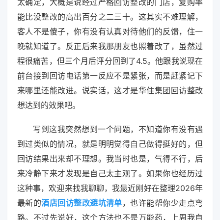
太确定，大概是说经过严格回访整改的门店，复购率
能比没整改的高出百分之二三十。这其实不难理解，
客人不是傻子，你有没有认真对待他们的反馈，住一
晚就知道了。反正后来我那朋友也照着改了，虽然过
程很痛苦，但三个月后评分回到了4.5。他跟我说现在
前台接到回访电话第一反应不是紧张，而是赶紧记下
来哪里还能改进。说实话，这才是华住集团回访整改
想达到的效果吧。
写到这我突然想到一个问题，不知道你有没有遇
到过类似的情况，就是明明觉得自己做得挺好的，但
回访结果出来却不理想。我当时也是，气得不行，后
来冷静下来才发现是自己太主观了。如果你也经历过
这种事，欢迎来找我聊聊，我最近刚好在整理2026年
最新的
酒店回访整改避坑清单
，也许能帮你少走点弯
路。不过先说好，这个方法也不是万能药，上周我自