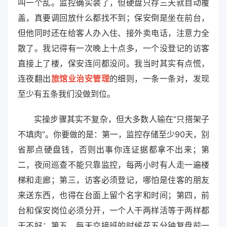
叫一个乱。监控确实装了，但硬盘只存三天就自动覆
盖，真要调回放什么都找不到；保安倒是坐在前台，
但他同时还在给客人办入住、接外卖电话，注意力全
散了。我记得有一次晚上十点多，一个没登记的访客
直接上了楼，保安连问都没问。我当时其实有点慌，
连夜翻出
旅馆业治安管理
的细则，一条一条对，发现
至少有五条我们没做到位。
实操步骤其实不复杂，但大多数人输在“只搭架子
不填肉”。你要做的是：第一，监控存储至少90天，别
省那点硬盘钱，否则出事你连证据都拿不出来；第
二，夜间巡查不能只靠监控，每两小时有人走一遍楼
梯和走廊；第三，访客必须登记，哪怕是住客的朋友
来送东西，也得在台面上留个名字和时间；第四，前
台和保安岗位必须分开，一个人干两样活等于两样都
干不好；第五，每天交接班的时候花五分钟复盘前一