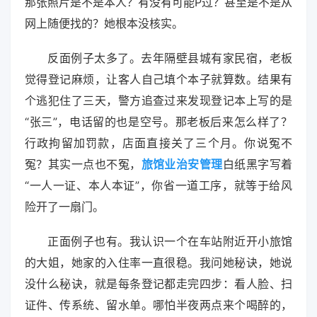
那张照片是不是本人？有没有可能P过？甚至是不是从
网上随便找的？她根本没核实。
反面例子太多了。去年隔壁县城有家民宿，老板
觉得登记麻烦，让客人自己填个本子就算数。结果有
个逃犯住了三天，警方追查过来发现登记本上写的是
“张三”，电话留的也是空号。那老板后来怎么样了？
行政拘留加罚款，店面直接关了三个月。你说冤不
冤？其实一点也不冤，
旅馆业治安管理
白纸黑字写着
“一人一证、本人本证”，你省一道工序，就等于给风
险开了一扇门。
正面例子也有。我认识一个在车站附近开小旅馆
的大姐，她家的入住率一直很稳。我问她秘诀，她说
没什么秘诀，就是每条登记都走完四步：看人脸、扫
证件、传系统、留水单。哪怕半夜两点来个喝醉的，