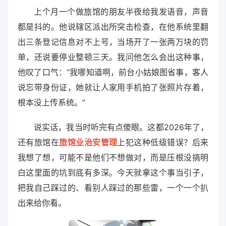
上个月一个做旅馆的朋友半夜给我发语音，声音
都是抖的。他说辖区派出所突击检查，在他系统里翻
出三条登记信息对不上号，当场开了一张两万块的罚
单，还说要停业整顿三天。我问他怎么会出这种事，
他叹了口气：“我哪知道啊，前台小姑娘图省事，客人
说忘带身份证，她就让人家用手机拍了张照片存着，
根本没上传系统。”
说实话，我当时听完有点傻眼。这都2026年了，
还有旅馆在
旅馆业治安管理
上犯这种低级错误？后来
我想了想，可能不是他们不想做对，而是压根没搞明
白这里面的坑到底有多深。今天就拿这个事当引子，
把我自己踩过的、看别人踩过的那些雷，一个一个扒
出来给你看。