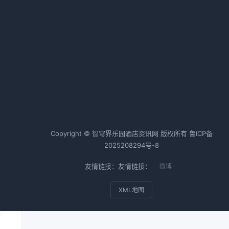
何
IHG 优悦会与蚂蚁森林共谱可持续
两
之律，促“绿色入住”高质量发展
2026-03-10 06:35 · 1007 阅读
热词TOP20
酒店行业
酒店运营
酒店管理
Copyright © 智穹界乐园酒店资讯网 版权所有
鲁ICP备
2025208294号-8
友情链接：友情链接：
微博
XML地图
店
，