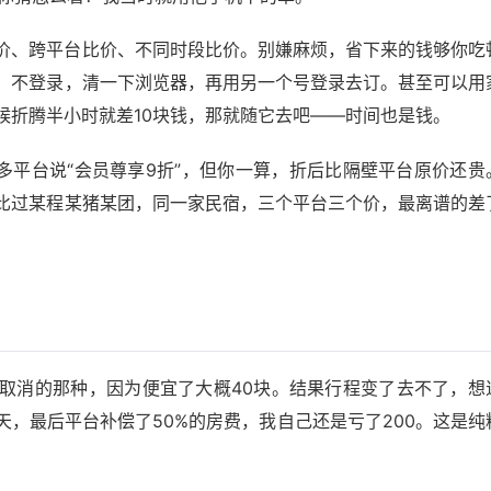
价、跨平台比价、不同时段比价。别嫌麻烦，省下来的钱够你吃
，不登录，清一下浏览器，再用另一个号登录去订。甚至可以用
候折腾半小时就差10块钱，那就随它去吧——时间也是钱。
多平台说“会员尊享9折”，但你一算，折后比隔壁平台原价还贵
比过某程某猪某团，同一家民宿，三个平台三个价，最离谱的差
取消的那种，因为便宜了大概40块。结果行程变了去不了，想
，最后平台补偿了50%的房费，我自己还是亏了200。这是纯