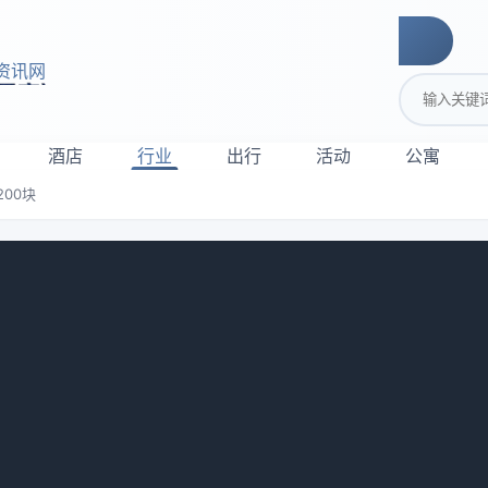
资讯网
搜索关键词
酒店
行业
出行
活动
公寓
00块
坑让我多付了200块
底去成都，刷到一家民宿，大床房一晚标价89。我当时眼睛都
方，房东笑眯眯地说，房费89，但还有58的清洁费、20的服