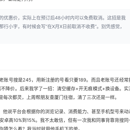
可取消”的优惠价，实际上在预订后48小时内可以免费取消。这招是我
那行小字，有时候会写“在X月X日前取消不收费”。别凭感觉，
账号搜是245，用新注册的号看只要189。而且老账号还经常
它越不降价。后来我学了一招：清空缓存+开无痕模式+换设备。实
不是每次都灵，上周帮朋友查厦门住宿，清了三次还是一样。
人，他说平台会根据你的浏览记录、消费能力、甚至手机型号来动
比安卓高10%到15%。我不太敢信，但有一次我和同事背靠背搜同
。你猜怎么着？我当时就用他手机下的单。