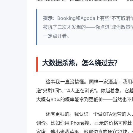
提示：
Booking和Agoda上有些“不
被坑了三次才发现的——你点进“取消政策”
一定点开看。
大数据杀熟，怎么绕过去？
这事我一直没搞懂。同样一家酒店，我用老
送“只剩1间”、“4人正在浏览”。你越着急，
大概有60%的概率能拿到更低价——当然也
还有更狠的。我认识一个做OTA运营的
调价。比如你用iPhone搜，显示的价格可能
家店，他小米我苹果，他那边真的便宜27块