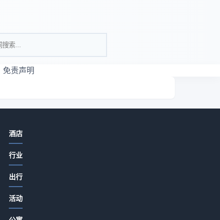
免责声明
相关资讯
酒店
酒店旅游推荐餐饮门店提升客流和口
行业
碑的实用策略
2026-07-15 07:05
出行
酒店餐饮菜品设计服务体验成本控制
亮
活动
方法，5个实用技巧
务
2026-07-15 06:35
公寓