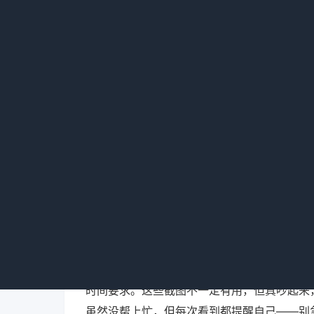
操中，平台会劝你“接受升级”或者“退款换一
事，直接跟平台说“我要求按订单履约，如果不
次，一次成功怼回去了，另一次……呃，失败
所以你看，
住宿价格行为告诫
的第二条：
时间要求。这些截图不一定有用，但真吵起来
虽然没帮上忙，但每次看到都提醒自己——别