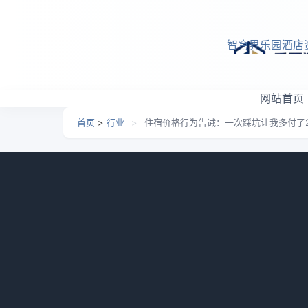
跳转到主要内容
智穹界乐园酒店
网站首页
首页
>
行业
>
住宿价格行为告诫：一次踩坑让我多付了2
住宿价格行为告诫：一次踩
日期：
2026-05-23 23:45
栏目：
行业
浏览：
813
我自己就干过一件特别蠢的事。去年年
了，心想这也太划算了，赶紧下单付款。到了地