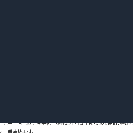
家”，因为赔付流程麻烦。正确的做法是什么？别在电话里答应任
能，请出具书面证明，我保留投诉到12315的权利”。我试过
了，因为那家店压根就没在工商注册，投诉无门。
确认订单后，截图保存所有页面，包括取消政策、费用明细、到
，你手里有东西。我手机里现在还存着去年那张成都民宿的截图
急，看清楚再付。