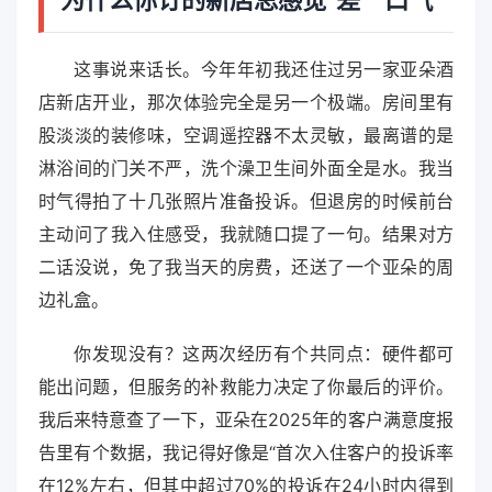
这事说来话长。今年年初我还住过另一家亚朵酒
店新店开业，那次体验完全是另一个极端。房间里有
股淡淡的装修味，空调遥控器不太灵敏，最离谱的是
淋浴间的门关不严，洗个澡卫生间外面全是水。我当
时气得拍了十几张照片准备投诉。但退房的时候前台
主动问了我入住感受，我就随口提了一句。结果对方
二话没说，免了我当天的房费，还送了一个亚朵的周
边礼盒。
你发现没有？这两次经历有个共同点：硬件都可
能出问题，但服务的补救能力决定了你最后的评价。
我后来特意查了一下，亚朵在2025年的客户满意度报
告里有个数据，我记得好像是“首次入住客户的投诉率
在12%左右，但其中超过70%的投诉在24小时内得到