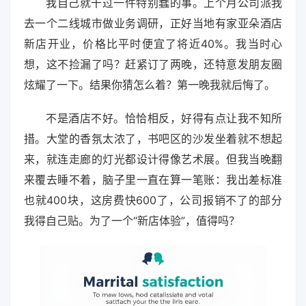
我自己就干过一件特别蠢的事。上个月公司派我
去一个二线城市做业务调研，正好当地有家亚朵酒店
新店开业，价格比平时便宜了将近40%。我当时心
想，这不捡漏了吗？赶紧订了两晚，还特意发朋友圈
炫耀了一下。结果你猜怎么着？第一晚我就后悔了。
不是酒店不好。恰恰相反，好得有点让我不知所
措。大堂的香氛太浓了，书吧区的沙发坐着就不想起
来，就连走廊的灯光都设计得像艺术展。但我当晚翻
来覆去睡不着，脑子里一直在算一笔账：我出差标准
也就400块，这房费快600了，公司报销不了的部分
我得自己贴。为了一个“新店体验”，值得吗？