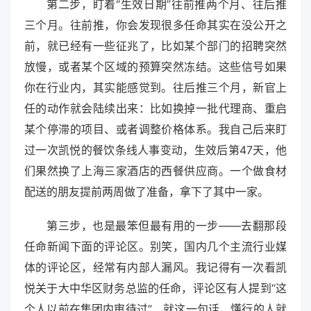
第二步，盯着“生效日期”往前推两个月、往后推
三个月。往前推，你会发现很多任命其实在没公开之
前，就已经有一些征兆了，比如某个部门的招聘突然
放慢，或者某个区域的预算突然冻结。这些信号如果
你在行业内，其实能感觉到。往后推三个月，新官上
任的动作就会陆续出来：比如换掉一批代理商、重启
某个停滞的项目、或者调整价格体系。我自己后来盯
过一次凯悦的餐饮条线人事变动，生效后第47天，他
们果然换了上海三家酒店的西餐供应商。一个做食材
配送的朋友提前两周做了准备，拿下了其中一家。
第三步，也是最笨但最有用的一步——去翻那段
任命新闻下面的评论区。别笑，国内几个主流行业媒
体的评论区，经常有内部人漏风。我记得有一次看凯
悦关于大中华区财务总监的任命，评论区有人提到“这
个人以前在集团内审待过”，就这一句话，懂行的人就