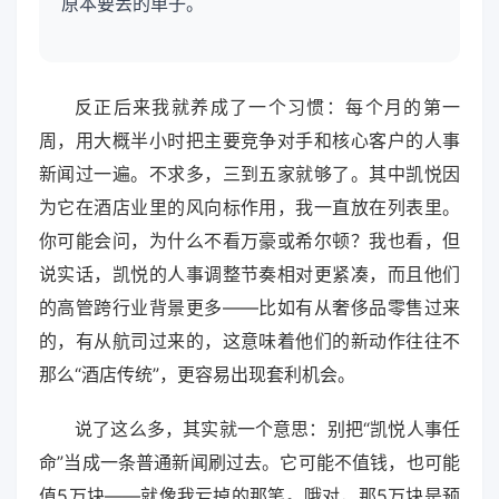
原本要丢的单子。
反正后来我就养成了一个习惯：每个月的第一
周，用大概半小时把主要竞争对手和核心客户的人事
新闻过一遍。不求多，三到五家就够了。其中凯悦因
为它在酒店业里的风向标作用，我一直放在列表里。
你可能会问，为什么不看万豪或希尔顿？我也看，但
说实话，凯悦的人事调整节奏相对更紧凑，而且他们
的高管跨行业背景更多——比如有从奢侈品零售过来
的，有从航司过来的，这意味着他们的新动作往往不
那么“酒店传统”，更容易出现套利机会。
说了这么多，其实就一个意思：别把“凯悦人事任
命”当成一条普通新闻刷过去。它可能不值钱，也可能
值5万块——就像我亏掉的那笔。哦对，那5万块是预