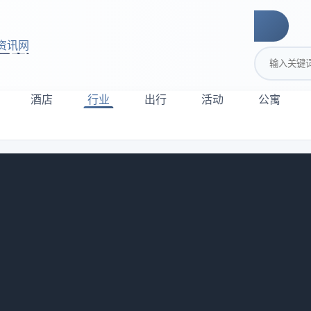
资讯网
搜索关键词
酒店
行业
出行
活动
公寓
踩过了
RevPAR当圣旨的傻小子，觉得这玩意儿就是酒店收益的万能
这指标背后藏着多少扯淡的逻辑。今天不跟你绕弯子，直接说