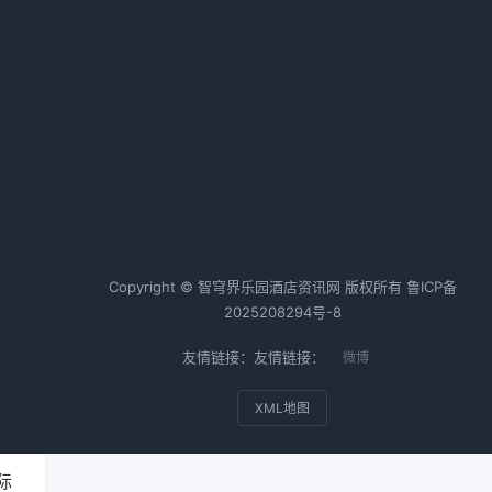
IHG 优悦会与蚂蚁森林共谱可持续
之律，促“绿色入住”高质量发展
2026-03-10 06:35 · 1007 阅读
热词TOP20
酒店行业
酒店运营
酒店管理
Copyright © 智穹界乐园酒店资讯网 版权所有
鲁ICP备
是
2025208294号-8
友情链接：友情链接：
微博
XML地图
际