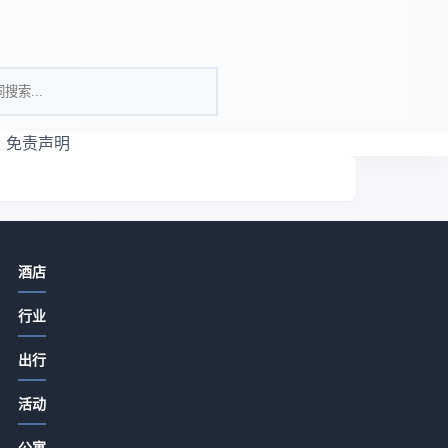
免责声明
相关资讯
酒店
酒店旅游推荐餐饮门店提升客流和口
行业
碑的实用策略
2026-07-15 07:05
出行
酒店餐饮菜品设计服务体验成本控制
钥
活动
方法，5个实用技巧
透
2026-07-15 06:35
公寓