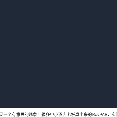
到三百出头
维持在四百多
到九成左右
不到七成
大约三百四
大概三百二
不到一百二
一百六左右
，结果差了一百多万的净利润。所以别太迷信RevPAR，它只
高？
一个有意思的现象：很多中小酒店老板算出来的RevPAR，实