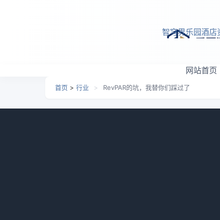
跳转到主要内容
智穹界乐园酒店
网站首页
首页
>
行业
>
RevPAR的坑，我替你们踩过了
RevPAR的坑，我替你们
日期：
2026-06-08 23:09
栏目：
行业
浏览：
533
我干酒店运营快十年了，曾经也是个捧着
匙。但后来被市场甩了好几个耳光，才明白