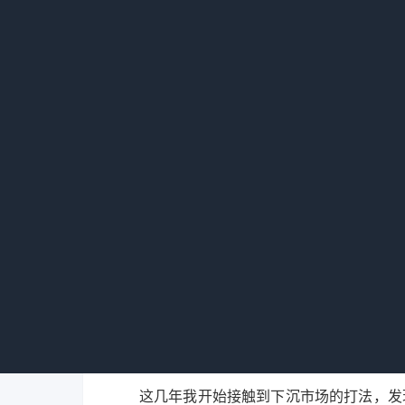
平均房价
压
出租率
冲
RevPAR
单房利润
看到没？同样都是两百多间房，做法不一样
帮你算账的一个工具，不是让你死磕的目标。
为什么你算的RevPAR总是虚
这几年我开始接触到下沉市场的打法，发现