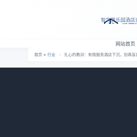
跳转到主要内容
智穹界乐园酒店
网站首页
首页
>
行业
>
扎心的教训：有限服务酒店下沉，别再盲目
扎心的教训：有限服务酒店
日期：
2026-06-02 14:38
栏目：
行业
浏览：
965
你有没有发现，现在酒店圈有个特别怪的
场”，好像只要把牌子挂到县城，钱就能从地