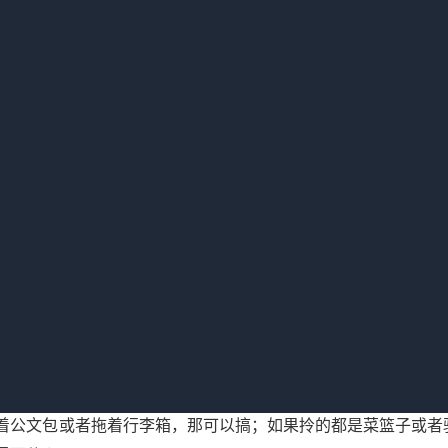
因为我确实没算进去一个东西——下沉市场的竞争，很多时候不
。对面那个老板，自己就是本地拆迁户，房子不要租金，前台是他小
酒店，光店长月薪就要一万二，怎么打？
了，就把一楼大堂隔出来一小块，放了两台麻将机，再摆了个小
了60%以上。因为那些本地人请客或者周末想玩，先来开两间房
叫“有限服务+无限人情”，但品牌手册里不可能写。
所以后来我
城做有限服务酒店，别先看品牌方的PPT，你先去当地最大那个
着公文包或者拖着行李箱，那可以搞；如果拎的都是菜篮子或者