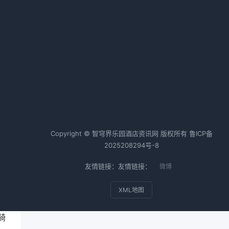
是
IHG 优悦会与蚂蚁森林共谱可持续
之律，促“绿色入住”高质量发展
姨
2026-03-10 06:35 · 1007 阅读
热词TOP20
酒店行业
酒店运营
酒店管理
Copyright © 智穹界乐园酒店资讯网 版权所有
鲁ICP备
2025208294号-8
茶
友情链接：友情链接：
微博
，
自
XML地图
菜
骑