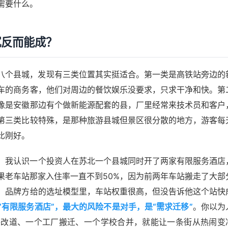
需要什么。
沉反而能成？
八个县城，发现有三类位置其实挺适合。第一类是高铁站旁边的
车的商务客，他们对周边的餐饮娱乐没要求，只求干净和快。第
像是安徽那边有个做新能源配套的县，厂里经常来技术员和客户
第三类比较特殊，是那种旅游县城但景区很分散的地方，游客每
比刚好。
。我认识一个投资人在苏北一个县城同时开了两家有限服务酒店
果老车站那家入住率一直不到50%，因为前两年车站搬走了大部
，品牌方给的选址模型里，车站权重很高，但没告诉他这个站快
“有限服务酒店”，最大的风险不是对手，是“需求迁移”
。你以为
路改道、一个工厂搬迁、一个学校合并，就能让一条街从热闹变