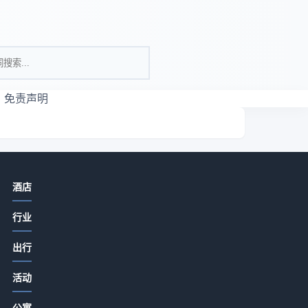
免责声明
相关资讯
酒店
酒店旅游推荐餐饮门店提升客流和口
行业
碑的实用策略
2026-07-15 07:05
出行
酒店餐饮菜品设计服务体验成本控制
市
活动
方法，5个实用技巧
老
2026-07-15 06:35
公寓