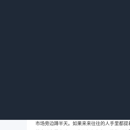
这边连个说话的人都没有。”我当时傻眼了。
“酒店vs酒店”，而是“酒店vs熟人经济”
子，保洁是他二婶。你一个标准化的有限服务
这事的转折点特别土。后来我们实在没招
台。没想到就这么一个改动，入住率慢慢爬到
再下楼打牌喝茶，最后喝多了直接上去睡。
这
己总结了一个特别土但管用的判断方法：在县
市场旁边蹲半天。如果来来往往的人手里都提