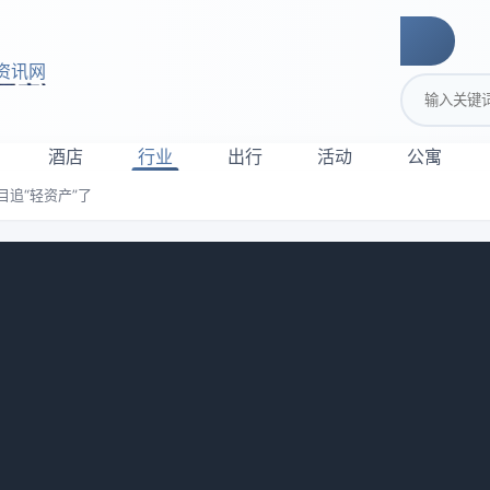
资讯网
搜索关键词
酒店
行业
出行
活动
公寓
追“轻资产”了
下沉，别再盲目追“轻资产”了
现象？一帮老板张口闭口就是“轻资产”、“有限服务”、“下沉
缝里往外冒。可实际情况呢？上个月我那个在河南做建材的朋友