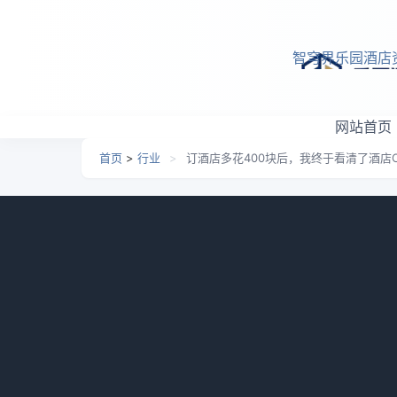
跳转到主要内容
智穹界乐园酒店
网站首页
首页
>
行业
>
订酒店多花400块后，我终于看清了酒店
订酒店多花400块后，我
日期：
2026-05-28 07:05
栏目：
行业
浏览：
978
我自己就干过一件特别蠢的事。去年国庆
个评价不错的民宿，标价680一晚，我犹豫了