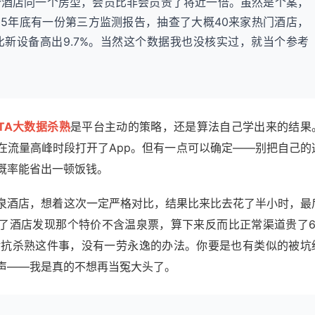
个酒店同一个房型，会员比非会员贵了将近一倍。虽然是个案，
25年底有一份第三方监测报告，抽查了大概40来家热门酒店，
新设备高出9.7%。当然这个数据我也没核实过，就当个参考
TA大数据杀熟
是平台主动的策略，还是算法自己学出来的结果
在流量高峰时段打开了App。但有一点可以确定——别把自己的
概率能省出一顿饭钱。
泉酒店，想着这次一定严格对比，结果比来比去花了半小时，最
到了酒店发现那个特价不含温泉票，算下来反而比正常渠道贵了6
对抗杀熟这件事，没有一劳永逸的办法。你要是也有类似的被坑
声——我是真的不想再当冤大头了。