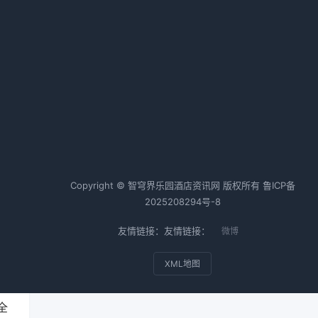
IHG 优悦会与蚂蚁森林共谱可持续
之律，促“绿色入住”高质量发展
2026-03-10 06:35 · 1007 阅读
价
热词TOP20
酒店行业
酒店运营
酒店管理
，
二
Copyright © 智穹界乐园酒店资讯网 版权所有
鲁ICP备
2025208294号-8
友情链接：友情链接：
微博
XML地图
亚
全