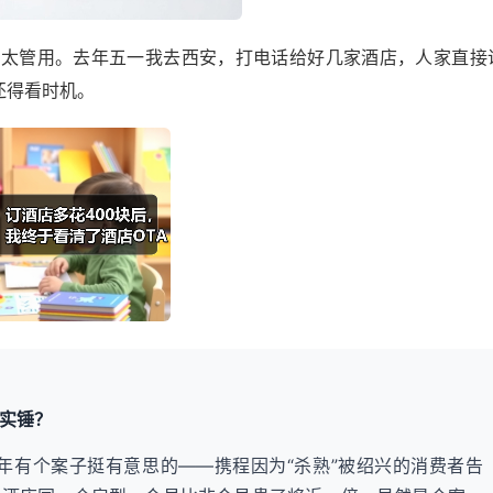
不太管用。去年五一我去西安，打电话给好几家酒店，人家直接
还得看时机。
有实锤？
1年有个案子挺有意思的——携程因为“杀熟”被绍兴的消费者告