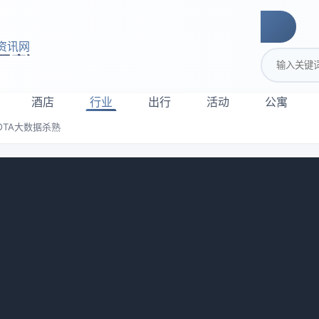
资讯网
搜索关键词
酒店
行业
出行
活动
公寓
OTA大数据杀熟
终于看清了酒店OTA大数据杀熟
前想带家人去成都玩，在某个黄色图标的大平台上刷酒店。刷到
两个小时，最后下单时变成了780。我当时以为只是周末调价，