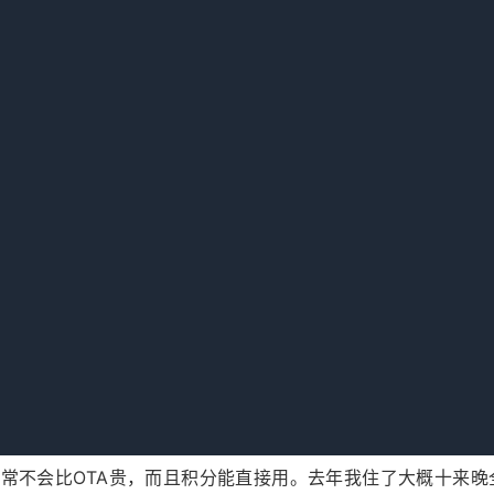
浏览器的无痕模式。我试过用普通模式和无痕模式搜同一个酒店，
好调价，但这个差距我遇到过不止一次。
然后退出来刷几分钟别的。我有一次晚上十一点多看中一个房间
2块。但也翻过车——上个月我在大理，犹豫了一晚上，结果第
个方法也不是每次都灵，你得自己掂量着来。
的会员计划或者官方渠道。尤其是连锁酒店，比如华住、如家、
通常不会比OTA贵，而且积分能直接用。去年我住了大概十来晚