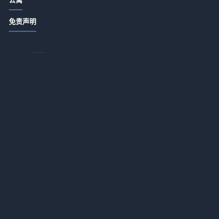
也
农家特色菜品打造与顾客复购提升5大
免责声明
方法
2026-07-15 06:35
，
酒店农家菜复购率提升秘籍：打造特
时
色菜品与顾客留存5法
2026-07-14 18:55
酒店产业带农家特色菜品打造与顾客
复购提升方法
2026-07-14 18:55
的
酒店公寓餐饮门店提升客流和口碑的5
个实用策略
用
2026-07-14 18:35
越
酒店餐饮经营：菜品设计、服务体验
与成本控制三大平衡方法
搜
2026-07-14 18:34