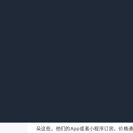
第二，下单前清一下App缓存，或者用
格差了将近40块钱。当时也有可能是平台刚
第三，别着急付款。把房间加到购物车，
加到购物车没付，第二天早上再看，便宜了6
天直接涨了180，气得我差点摔手机。所以这
有没有真正靠谱的避坑方式？
说实话，我现在更倾向于直接用酒店自己
朵这些，他们的App或者小程序订房，价格