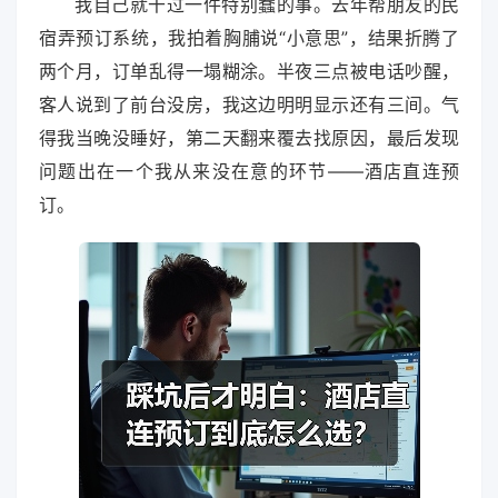
我自己就干过一件特别蠢的事。去年帮朋友的民
宿弄预订系统，我拍着胸脯说“小意思”，结果折腾了
两个月，订单乱得一塌糊涂。半夜三点被电话吵醒，
客人说到了前台没房，我这边明明显示还有三间。气
得我当晚没睡好，第二天翻来覆去找原因，最后发现
问题出在一个我从来没在意的环节——酒店直连预
订。