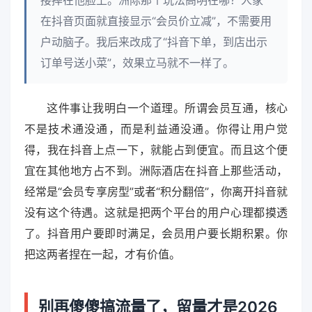
接摔在他脸上。洲际那个玩法高明在哪？人家
在抖音页面就直接显示“会员价立减”，不需要用
户动脑子。我后来改成了“抖音下单，到店出示
订单号送小菜”，效果立马就不一样了。
这件事让我明白一个道理。所谓会员互通，核心
不是技术通没通，而是利益通没通。你得让用户觉
得，我在抖音上点一下，就能占到便宜。而且这个便
宜在其他地方占不到。洲际酒店在抖音上那些活动，
经常是“会员专享房型”或者“积分翻倍”，你离开抖音就
没有这个待遇。这就是把两个平台的用户心理都摸透
了。抖音用户要即时满足，会员用户要长期积累。你
把这两者捏在一起，才有价值。
别再傻傻搞流量了，留量才是2026