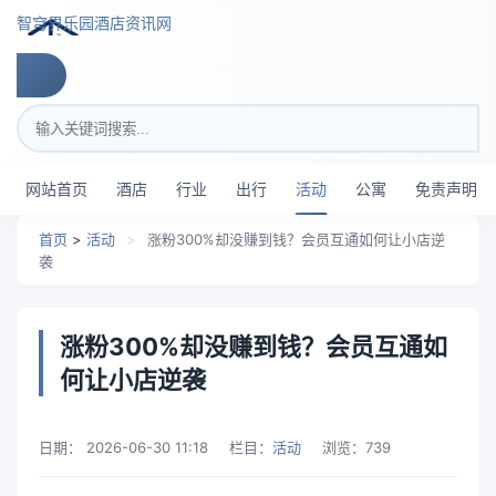
跳转到主要内容
智穹界乐园酒店资讯网
搜索关键词
网站首页
酒店
行业
出行
活动
公寓
免责声明
首页
>
活动
>
涨粉300%却没赚到钱？会员互通如何让小店逆
袭
涨粉300%却没赚到钱？会员互通如
何让小店逆袭
日期：
2026-06-30 11:18
栏目：
活动
浏览：
739