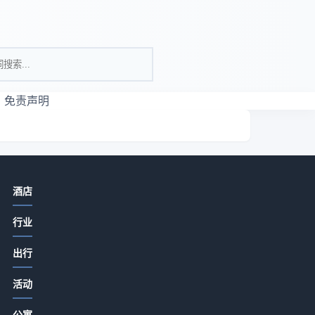
免责声明
相关资讯
酒店
酒店产业带餐饮门店如何提升客流与
行业
口碑？5大实用策略
2026-07-15 08:00
出行
酒店产业带农家特色菜品打造与顾客
的
活动
复购提升5大方法
一
2026-07-14 19:51
公寓