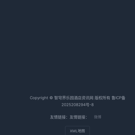
了
力成本高困境
面
2026-01-22 08:10 · 1006 阅读
Uber酒店预订功能：一个差旅党的
真实测评
户
2026-05-26 11:28 · 1001 阅读
婴
人
热词TOP20
酒店行业
酒店运营
酒店管理
Copyright © 智穹界乐园酒店资讯网 版权所有
鲁ICP备
优
2025208294号-8
成
友情链接：友情链接：
微博
商
，
XML地图