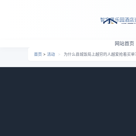
跳转到主要内容
智穹界乐园酒店
网站首页
首页
>
活动
>
为什么县城饭局上越穷的人越爱抢着买单
为什么县城饭局上越穷的
日期：
2026-05-24 07:05
栏目：
活动
浏览：
972
你有没有发现一个怪现象：在一二线城市
人，抢着买单时像在打仗。明明兜里没什么钱