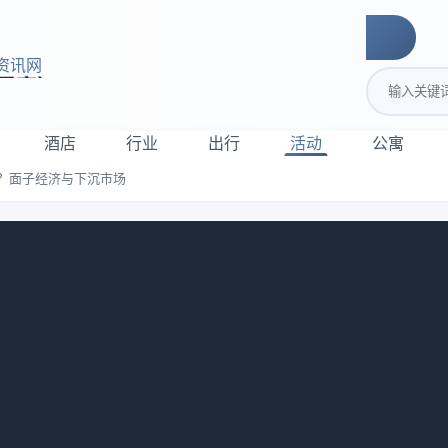
资讯网
搜索关键词
酒店
行业
出行
活动
公寓
？面子经济与下沉市场
人越爱抢着买单？面子经济与下沉市场
，朋友吃饭AA制越来越正常；反而在县城、小镇，月薪三四千
，却非要把单买了，把面子撑足了。这事我琢磨了很久，后来跟