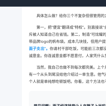
但真的涨了很多）。
具体怎么做？给你三个不复杂但很管用的
第一，把“便宜”翻译成“特权”。别直接说
斥被人知道自己在省钱。第二，制造“可炫耀
带品牌logo的帆布袋。成本几块钱，但用户
面子支出”。
你请村干部吃饭，可能前三次都
诚意金。你连诚意金都不愿意付，人家凭什么
当然，我自己也做不到每次都完美。上个
有一个从头到尾没给他介绍过一单生意。他气
个人就是单纯想吃顿饭吧。你看，这个方法也
常见问题：面子经济就是让人充胖子上当吗