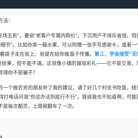
方法：
“全场五折”，要说“老客户专属内购价”。下沉用户不排斥省钱，但
的细节”。比如你卖一箱水果，可以附赠一张手写感谢卡，或者一
提着袋子走在街上，就是在给你做面子传播。
第三，学会接受“无
没结果，但不能不请。这就像小镇的嫁妆彩礼——它不是交易，
觉得你不是骗子？
月一个做农资的朋友听了我的建议，请了好几个村支书吃饭，结
得打电话问我“你这办法到底行不行”。我说我也不知道啊，可能
不是每次都灵，上周就翻车了一次。
？