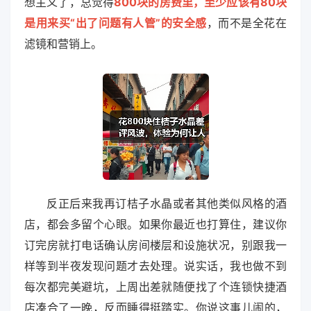
想主义了，总觉得
800块的房费里，至少应该有80块
是用来买“出了问题有人管”的安全感
，而不是全花在
滤镜和营销上。
反正后来我再订桔子水晶或者其他类似风格的酒
店，都会多留个心眼。如果你最近也打算住，建议你
订完房就打电话确认房间楼层和设施状况，别跟我一
样等到半夜发现问题才去处理。说实话，我也做不到
每次都完美避坑，上周出差就随便找了个连锁快捷酒
店凑合了一晚，反而睡得挺踏实。你说这事儿闹的，