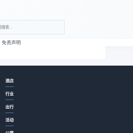
免责声明
相关资讯
酒店
酒店产业带餐饮门店如何提升客流与
行业
口碑？5大实用策略
2026-07-15 08:00
出行
酒店产业带农家特色菜品打造与顾客
活动
复购提升5大方法
2026-07-14 19:51
牌
公寓