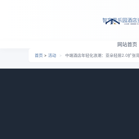
跳转到主要内容
智穹界乐园酒店
网站首页
首页
>
活动
>
中端酒店年轻化浪潮：亚朵轻居2.0扩张
中端酒店年轻化浪潮：亚朵
辑
日期：
2026-06-26 07:15
栏目：
活动
浏览：
684
上个月一个做加盟咨询的朋友半夜给我发