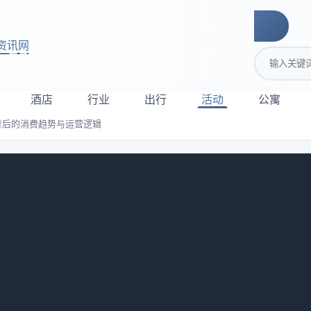
资讯网
搜索关键词
酒店
行业
出行
活动
公寓
背后的消费趋势与运营逻辑
轻居2.0扩张背后的消费趋势与运营逻
语音，声音听起来又兴奋又焦虑。他说自己手里捏着三个酒店品