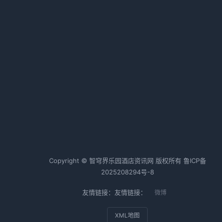
力成本高困境
2026-01-22 08:10 · 1006 阅读
Uber酒店预订功能：一个差旅党的
真实测评
2026-05-26 11:28 · 1001 阅读
那
温
热词TOP20
居
酒店行业
酒店运营
酒店管理
前
的
Copyright © 智穹界乐园酒店资讯网 版权所有
鲁ICP备
2025208294号-8
友情链接：友情链接：
微博
用
笔
XML地图