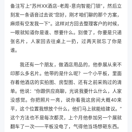
备注写上“苏州XX酒店-老周-意向智能门锁”，然后立
刻发一条语音过去说“您好，刚才咱们聊的那个方案，
麻烦有空发我一下”。这样对方回去整理客户的时候，
一眼就知道你是谁、想要什么。别傻了，你要是只递
张名片，人家回去往桌上一扔，过两天就忘了你是
谁。
我还有一个朋友，做酒店用品的，他参展从来不
印那么多名片。他带的是什么呢？一个小平板，里面
存着他酒店的实拍图、房型图、还有之前采购过的清
单。他说：“你跟供应商聊，光说我要什么什么，人家
没感觉。你把照片一亮，说你看我这房间大概40来
平，这个位置我想放个什么，他们马上就能给建议。”
这个方法也不是每次都灵，上个月他参加另一个展就
翻车了一次——平板没电了，气得他当场想砸东西。