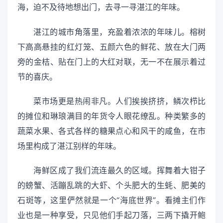
海，迫不及待地想出门，去寻一寻湛江的年味。
湛江的城市角落里，充盈着浓浓的年味儿。榕树
下高高悬挂的红灯笼、五颜六色的鲜花、放在大门两
旁的金桔、贴在门上的大红对联，无一不在展示着过
节的喜庆。
菜市场更是热闹非凡。人们挨挨挤挤，鳞次栉比
的摊位和琳琅满目的年货令人眼花缭乱。种类繁多的
蔬菜水果、各式各样的糖果点心和风干的咸鱼，在市
场里构成了湛江别样的年味。
海鲜区成了我们流连最久的区域。挥舞着大钳子
的螃蟹、活蹦乱跳的大虾、个头肥大的生蚝、肥美的
石斑等，这里俨然就是一个“海底世界”。看摊主们作
业也是一种享受，只见他们手起刀落，三两下撬开鲍