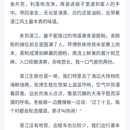
鱼外壳，利落地洗净，再装进袋子里递到客人的手
中。带回家去，无论是清蒸、白灼还是油焖，总带着
湛江风土最本真的味道。
来到湛江，最不能错过的地道美食是肠粉。卖肠
粉的摊位前总是围满了人，师傅熟练地将米浆裹上肉
末，蒸制成薄如蝉翼的肠粉，再浇上鲜美的酱汁和芝
麻，入口软嫩清爽，余味悠长，我一口气能吃两份。
湛江生蚝也是一绝，我们特意去了海边大排档吃
海鲜烧烤。炭烤生蚝在铁架上滋滋作响，空气中弥漫
着蒜香。远处的渔火点点，像是沉静的大海平稳而深
邃的呼吸。老板娘一边撒辣椒一边说：“过了十五，每
个村都会轮流摆酒，那才叫热闹！”
湛江没有地铁，出租车也比较少，我们出行基本