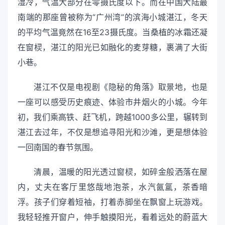
湿冷，气温大部分在零摄氏度以下。而在中国大陆最
南端的那座曾被称为“广州湾”的滨海小城湛江，冬天
的平均气温竟然在16至23摄氏度。当桑植的冰霜还凝
在窗棂，湛江的阳光已如融化的麦芽糖，裹满了大街
小巷。
湛江不仅是电视剧《隐秘的角落》取景地，也是
一座可以感受历史痕迹、体验市井烟火的小城。今年
初，我们乘高铁、赶飞机，跨越1000多公里，辗转到
湛江去过年，不仅是想追寻阳光和沙滩，更是想体验
一回南国的春节氛围。
清晨，温暖的阳光透过窗棂，如碎金般洒落在屋
内，丈夫在客厅里悠哉地泡茶，水汽氤氲，茶香暗
浮。孩子们穿着短袖，打着赤脚坐在飘窗上玩游戏。
我轻轻推开窗户，伸手触摸阳光，看着远处的蔚蓝大