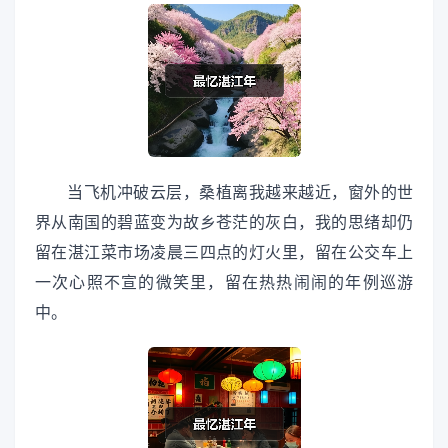
当飞机冲破云层，桑植离我越来越近，窗外的世
界从南国的碧蓝变为故乡苍茫的灰白，我的思绪却仍
留在湛江菜市场凌晨三四点的灯火里，留在公交车上
一次心照不宣的微笑里，留在热热闹闹的年例巡游
中。