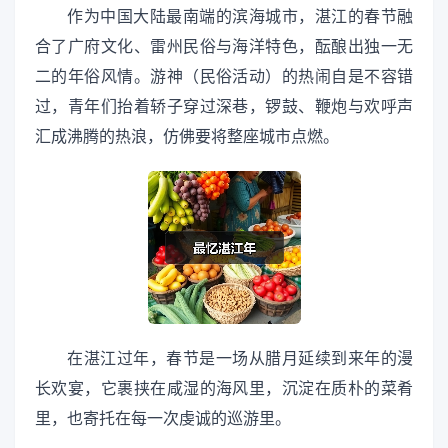
作为中国大陆最南端的滨海城市，湛江的春节融
合了广府文化、雷州民俗与海洋特色，酝酿出独一无
二的年俗风情。游神（民俗活动）的热闹自是不容错
过，青年们抬着轿子穿过深巷，锣鼓、鞭炮与欢呼声
汇成沸腾的热浪，仿佛要将整座城市点燃。
在湛江过年，春节是一场从腊月延续到来年的漫
长欢宴，它裹挟在咸湿的海风里，沉淀在质朴的菜肴
里，也寄托在每一次虔诚的巡游里。