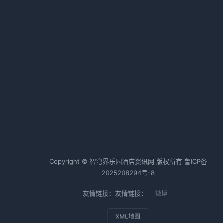
是
力成本高困境
多
2026-01-22 08:10 · 1006 阅读
Uber酒店预订功能：一个差旅党的
真实测评
代
2026-05-26 11:28 · 1001 阅读
的
壁
热词TOP20
，
咱
酒店行业
酒店运营
酒店管理
机
Copyright © 智穹界乐园酒店资讯网 版权所有
鲁ICP备
辛
2025208294号-8
友情链接：友情链接：
微博
XML地图