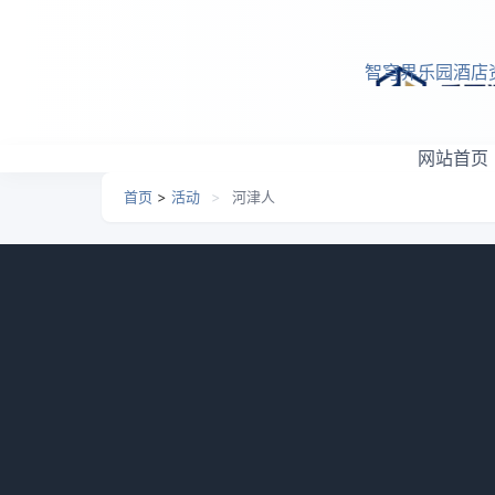
跳转到主要内容
智穹界乐园酒店
网站首页
首页
>
活动
>
河津人
河津人
日期：
2026-05-14 08:00
栏目：
活动
浏览：
986
今年秋天一场跨时空的采风，让我真切见
透心窝。