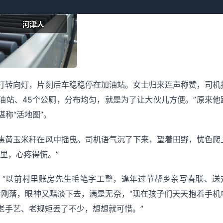
打转向灯，片刻后车稳稳停在加油站。女士归来连声称赞，司机
油站、45个公厕，分布均匀，就是为了让大伙儿方便。”原来他
称“活地图”。
焦黄玉米秆在风中摇曳。司机语气沉了下来，望着田野，忧色爬
里，心疼得慌。”
：“以前村里账房先生毛笔字工整，逢年过节帮乡亲写春联、送
音刚落，眼神又黯淡下去，满是无奈，“现在孩子们天天抱着手机
老手艺、老规矩丢了不少，想想就可惜。”