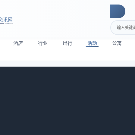
资讯网
搜索关键词
酒店
行业
出行
活动
公寓
识了山西河津人。那股子藏在黄河浪涛里的实在劲儿，热乎得能