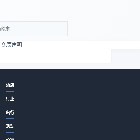
免责声明
相关资讯
酒店
酒店产业带餐饮门店如何提升客流与
行业
口碑？5大实用策略
2026-07-15 08:00
出行
酒店产业带农家特色菜品打造与顾客
暖
活动
复购提升5大方法
2026-07-14 19:51
公寓