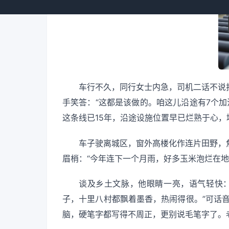
车行不久，同行女士内急，司机二话不说
手笑答：“这都是该做的。咱这儿沿途有7个加
这条线已15年，沿途设施位置早已烂熟于心，堪
车子驶离城区，窗外高楼化作连片田野，
眉梢：“今年连下一个月雨，好多玉米泡烂在地
谈及乡土文脉，他眼睛一亮，语气轻快
子，十里八村都飘着墨香，热闹得很。”可话
脑，硬笔字都写得不周正，更别说毛笔字了。