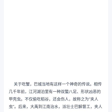
关于吃蟹，巴城当地有这样一个神奇的传说。相传
几千年前，江河湖泊里有一种双螯八足、形状凶恶的
甲壳虫。不仅偷吃稻谷，还会伤人，故称之为“夹人
虫”。后来，大禹到江南治水，派壮士巴解督工，夹人