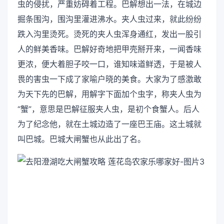
虫的侵扰，严重妨碍着工程。巴解想出一法，在城边
掘条围沟，围沟里灌进沸水。夹人虫过来，就此纷纷
跌入沟里烫死。烫死的夹人虫浑身通红，发出一股引
人的鲜美香味。巴解好奇地把甲壳掰开来，一闻香味
更浓，便大着胆子咬一口，谁知味道鲜透，于是被人
畏的害虫一下成了家喻户晓的美食。大家为了感激敢
为天下先的巴解，用解字下面加个虫字，称夹人虫为
“蟹”，意思是巴解征服夹人虫，是初个食蟹人。后人
为了纪念他，就在土城边造了一座巴王庙。这土城就
叫巴城。巴城大闸蟹也从此出了名。