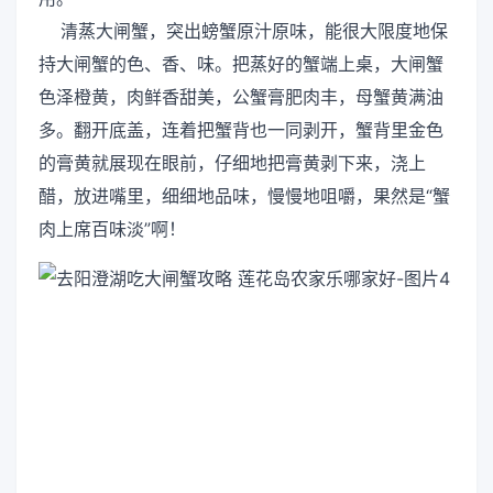
清蒸大闸蟹，突出螃蟹原汁原味，能很大限度地保
持大闸蟹的色、香、味。把蒸好的蟹端上桌，大闸蟹
色泽橙黄，肉鲜香甜美，公蟹膏肥肉丰，母蟹黄满油
多。翻开底盖，连着把蟹背也一同剥开，蟹背里金色
的膏黄就展现在眼前，仔细地把膏黄剥下来，浇上
醋，放进嘴里，细细地品味，慢慢地咀嚼，果然是“蟹
肉上席百味淡”啊！