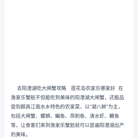
去阳澄湖吃大闸蟹攻略 莲花岛农家乐哪家好 在
渔家乐蟹舫不但能吃到美味的阳澄湖大闸蟹，还能品
尝到颇具江南水乡特色的农家菜，以“湖八鲜”为主，
包括大闸蟹、螺蛳、鳊鱼、昂刺鱼、清水虾、鳜鱼
等，让食客们来到渔家乐蟹舫就可以尝遍阳澄湖出产
的美味。