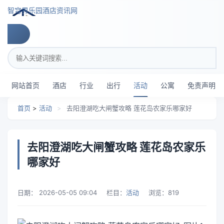
跳转到主要内容
智穹界乐园酒店资讯网
搜索关键词
网站首页
酒店
行业
出行
活动
公寓
免责声明
首页
>
活动
>
去阳澄湖吃大闸蟹攻略 莲花岛农家乐哪家好
去阳澄湖吃大闸蟹攻略 莲花岛农家乐
哪家好
日期：
2026-05-05 09:04
栏目：
活动
浏览：
819