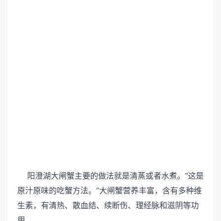
阳澄湖大闸蟹主要的做法就是清蒸或者水煮。“这是
原汁原味的吃蟹方法。”大闸蟹营养丰富，含有多种维
生素，有清热、散血结、续断伤、理经脉和滋阴等功
用。