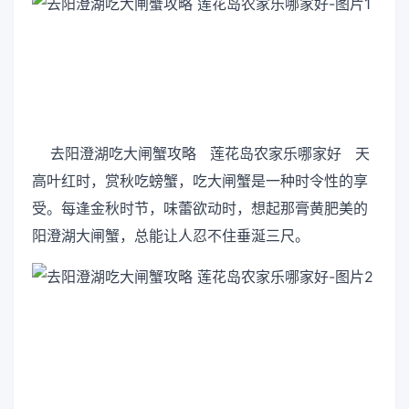
去阳澄湖吃大闸蟹攻略 莲花岛农家乐哪家好 天
高叶红时，赏秋吃螃蟹，吃大闸蟹是一种时令性的享
受。每逢金秋时节，味蕾欲动时，想起那膏黄肥美的
阳澄湖大闸蟹，总能让人忍不住垂涎三尺。