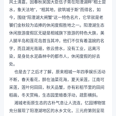
风土清嘉，因春秋吴国大臣伍子胥在阳澄湖畔“相土尝
水，象天法地”，“相其地，欲筑城于斯”而得名，如
今，围绕“阳澄湖大闸蟹”这一特色名片，它早就是老
饕们金秋较为追捧的休闲度假胜地之一。阳澄湖生态
休闲旅游度假区无疑是相城旗下旅游的特色大旗，美
人腿半岛和莲花岛首当其冲，他们不仅有着温婉的名
字，而且湖光迤逦，依云傍水，没有工业，远离污
染，是身处水泥森林中的都市人，休闲度假的好去
处。
也是去了之后才了解，原来相城一年四季娱乐活动
不断，春天看花，醉在油菜花海，夏天采莲，江南可
采莲，莲叶何田田，秋天品蟹，亦有彩稻节里的田间
稻画，冬天赏梅，生态园里暗香浮动，疏影横斜。
湘城老街原生态的古朴气息让人流连，忆园博物馆
充分展现了阳澄湖地区的水乡文化，三元府第则呈现