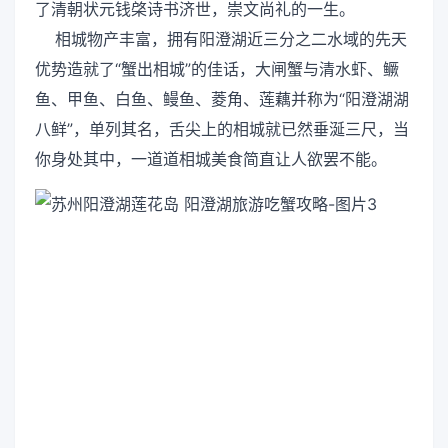
了清朝状元钱棨诗书济世，崇文尚礼的一生。
相城物产丰富，拥有阳澄湖近三分之二水域的先天
优势造就了“蟹出相城”的佳话，大闸蟹与清水虾、鳜
鱼、甲鱼、白鱼、鳗鱼、菱角、莲藕并称为“阳澄湖湖
八鲜”，单列其名，舌尖上的相城就已然垂涎三尺，当
你身处其中，一道道相城美食简直让人欲罢不能。