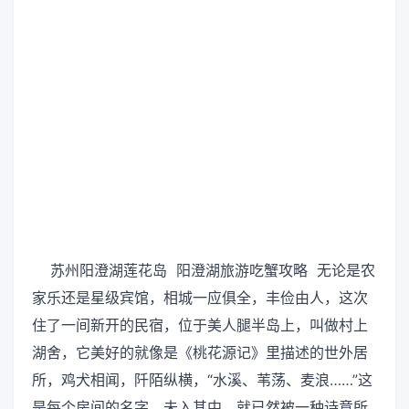
苏州阳澄湖莲花岛 阳澄湖旅游吃蟹攻略 无论是农
家乐还是星级宾馆，相城一应俱全，丰俭由人，这次
住了一间新开的民宿，位于美人腿半岛上，叫做村上
湖舍，它美好的就像是《桃花源记》里描述的世外居
所，鸡犬相闻，阡陌纵横，“水溪、苇荡、麦浪……”这
是每个房间的名字，未入其中，就已然被一种诗意所