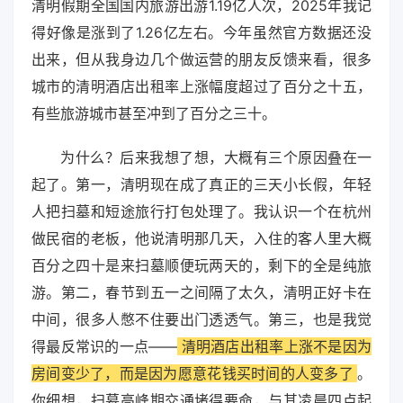
清明假期全国国内旅游出游1.19亿人次，2025年我记
得好像是涨到了1.26亿左右。今年虽然官方数据还没
出来，但从我身边几个做运营的朋友反馈来看，很多
城市的清明酒店出租率上涨幅度超过了百分之十五，
有些旅游城市甚至冲到了百分之三十。
为什么？后来我想了想，大概有三个原因叠在一
起了。第一，清明现在成了真正的三天小长假，年轻
人把扫墓和短途旅行打包处理了。我认识一个在杭州
做民宿的老板，他说清明那几天，入住的客人里大概
百分之四十是来扫墓顺便玩两天的，剩下的全是纯旅
游。第二，春节到五一之间隔了太久，清明正好卡在
中间，很多人憋不住要出门透透气。第三，也是我觉
得最反常识的一点——
清明酒店出租率上涨不是因为
房间变少了，而是因为愿意花钱买时间的人变多了
。
你细想，扫墓高峰期交通堵得要命，与其凌晨四点起