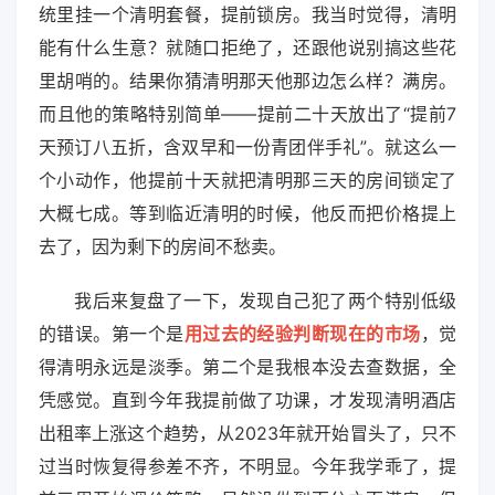
统里挂一个清明套餐，提前锁房。我当时觉得，清明
能有什么生意？就随口拒绝了，还跟他说别搞这些花
里胡哨的。结果你猜清明那天他那边怎么样？满房。
而且他的策略特别简单——提前二十天放出了“提前7
天预订八五折，含双早和一份青团伴手礼”。就这么一
个小动作，他提前十天就把清明那三天的房间锁定了
大概七成。等到临近清明的时候，他反而把价格提上
去了，因为剩下的房间不愁卖。
我后来复盘了一下，发现自己犯了两个特别低级
的错误。第一个是
用过去的经验判断现在的市场
，觉
得清明永远是淡季。第二个是我根本没去查数据，全
凭感觉。直到今年我提前做了功课，才发现清明酒店
出租率上涨这个趋势，从2023年就开始冒头了，只不
过当时恢复得参差不齐，不明显。今年我学乖了，提