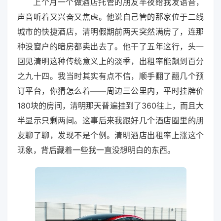
上个月一个做酒店托管的朋友半夜给我发语音，
声音听着又兴奋又焦虑。他说自己管的那家位于二线
城市的快捷酒店，清明假期前两天突然满房了，连那
种没窗户的暗房都卖出去了。他干了五年这行，头一
回见清明这种传统意义上的淡季，出租率能飙到百分
之九十四。我当时其实有点不信，顺手翻了翻几个预
订平台，你猜怎么着——周边三公里内，平时挂牌价
180块的房间，清明那天普遍挂到了360往上，而且大
半显示只剩两间。这事后来我跟好几个酒店圈里的朋
友聊了聊，发现不是个例。清明酒店出租率上涨这个
现象，背后藏着一些我一直没想明白的东西。