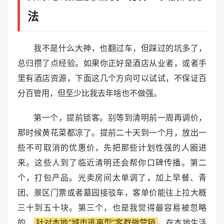
法
我不是什么大神，也翻过车，但踩过的坑多了，
总归攒了点经验。如果你正好是酒店从业者，或者手
里有酒店资源，下面这几个方向可以试试，不保证百
分百管用，但至少比我去年啥也不做强。
第一个，提前锁客。别等到清明前一周再调价，
那时候黄花菜都凉了。提前二十天到一个月，放出一
些不可取消的优惠价，先把那些计划性强的人圈进
来。这些人到了临近清明还会帮你口碑传播。第二
个，打包产品。光卖房间太单调了，加上早餐、青
团、景区门票或者墓园接驳车，客单价能往上拉大概
三十到五十块。第三个，也是我觉得最容易被忽略
的，
针对本地“城市逃离型”客群做营销
。在本地生活