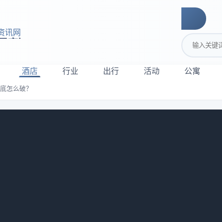
资讯网
搜索关键词
酒店
行业
出行
活动
公寓
到底怎么破？
酒店预订待确认到底怎么破？
去杭州，订了个网红民宿，页面显示
酒店预订待确认
，我以为就
果呢？我拖着行李箱到了前台，对方翻遍系统说没我订单。当时已