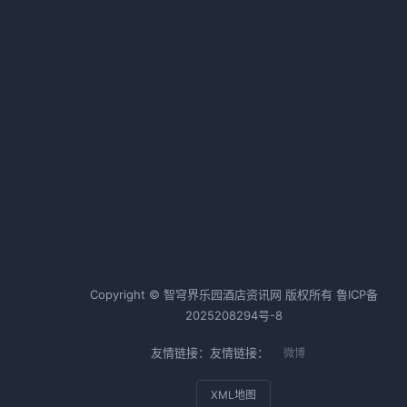
。
生存法则与经营逻辑
2026-02-20 06:35 · 1009 阅读
中国金茂拟22.65亿元出售三亚亚
龙湾丽思卡尔顿酒店
2026-03-03 06:37 · 1008 阅读
热词TOP20
酒店行业
酒店运营
酒店管理
Copyright © 智穹界乐园酒店资讯网 版权所有
鲁ICP备
2025208294号-8
友情链接：友情链接：
微博
XML地图