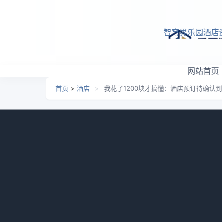
跳转到主要内容
智穹界乐园酒店
网站首页
首页
>
酒店
>
我花了1200块才搞懂：酒店预订待确认
我花了1200块才搞懂：
日期：
2026-05-24 07:05
栏目：
酒店
浏览：
531
我自己就干过一件特别蠢的事。去年十一
正常流程，心想着“等会儿就确认了呗”。结