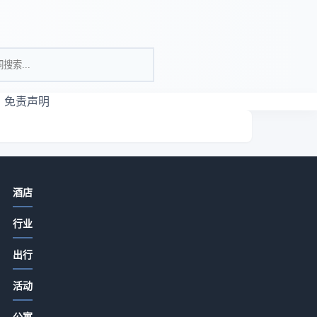
免责声明
相关资讯
酒店
酒店餐饮特色打造必看：食材采购到
行业
菜单定价关键要点
2026-07-15 06:35
出行
酒店旅游推荐餐饮门店提升客流和口
是
活动
碑的5大实用策略
经
2026-07-15 06:35
公寓