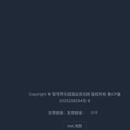
生存法则与经营逻辑
2026-02-20 06:35 · 1009 阅读
中国金茂拟22.65亿元出售三亚亚
龙湾丽思卡尔顿酒店
2026-03-03 06:37 · 1008 阅读
了
买
热词TOP20
能
酒店行业
酒店运营
酒店管理
班
Copyright © 智穹界乐园酒店资讯网 版权所有
鲁ICP备
的
2025208294号-8
上
就
友情链接：友情链接：
微博
XML地图