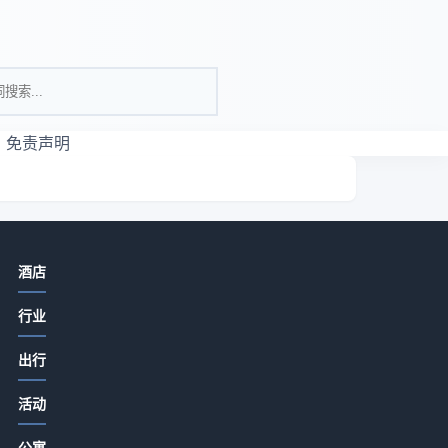
免责声明
相关资讯
酒店
酒店餐饮特色打造必看：食材采购到
行业
菜单定价关键要点
2026-07-15 06:35
出行
酒店旅游推荐餐饮门店提升客流和口
让
活动
碑的5大实用策略
提
2026-07-15 06:35
公寓