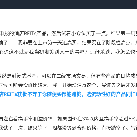
报的酒店REITs产品，然后试着小仓位买了一点。结果第一周
抽了——我非要在上市第一天追高买，结果买在了阶段性高点。
，心想这不就是我当初嘲笑别人干的事吗？追涨杀跌，我怎么也
s虽然是封闭式基金，可以在二级市场交易，但有些产品的日均成
时候可能会滑点比较大。我一开始没注意这个，买进去之后才发
店REITs获批不等于你随便买都能赚钱，选流动性好的产品同样
周左右看换手率和溢价率，如果溢价在3%以内且换手率超过5%
我试了一次，结果等了一周都没等到合理价格，直接踏空了。气