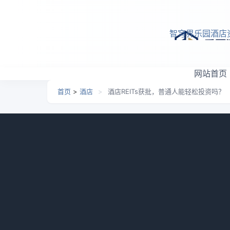
跳转到主要内容
智穹界乐园酒店
网站首页
首页
>
酒店
>
酒店REITs获批，普通人能轻松投资吗？
酒店REITs获批，普通人
日期：
2026-06-22 15:14
栏目：
酒店
浏览：
818
我自己就干过一件特别蠢的事。2024年
我留意一下。我当时正在忙别的项目，随口嗯