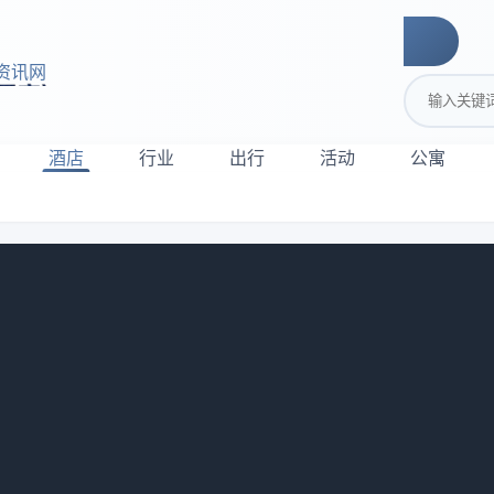
资讯网
搜索关键词
酒店
行业
出行
活动
公寓
能轻松投资吗？
初，一个做私募的朋友跟我说，国内首批酒店REITs可能要批了，
了一声就挂了电话。结果上个月，他在群里发了个红包，说是他