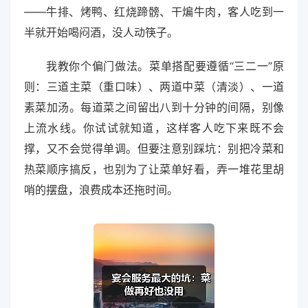
——牛排、烤鸭、红烧蹄髈、干煸牛肉，客人吃到一
半就开始喝闷酒，没人动筷子。
我教你个偏门做法。菜单搭配要遵循“三二一”原
则：三道主菜（重口味）、两道中菜（清淡）、一道
素菜加汤。每道菜之间留出八到十分钟的间隔，别像
上流水线。你试试就知道，这样客人吃下来既不会
撑，又不会觉得单调。但要注意别踩坑：别把冷菜和
热菜顺序搞反，也别为了让菜单好看，弄一堆花里胡
哨的摆盘，浪费成本还拖时间。