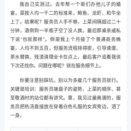
我自己实测过。去年帮一个哥们办他儿子的婚
宴，菜按人均一千二的标准来，鲍鱼、龙虾、和牛全
上了。结果呢？服务员人手不够，上菜间隔超过二十
分钟，酒倒到一半瓶子空了没人换。最后那桌亲戚私
下说“也就那样”。倒是我上个月接了个普通商务晚
宴，人均不到五百，但服务流程排得密，引导速度、
茶水替换、残渣清理全卡在点上，最后客户追着我说
下次还找你。问题在哪呢？就在服务细节上。
你要注意别踩坑。别以为多雇几个服务员就行。
关键是培训：服务员端盘子的姿势、上菜的顺序、甚
至敬酒时的站位都有讲究。靠，我见过最离谱的，服
务员把热汤直接放在穿着白色礼服的女宾旁边，洒了
一身。