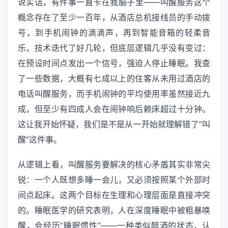
说实话，有件事一直卡在我脑子里——叫醒服务这个
概念存在了至少一百年，从酒店总机接线员的手动拨
号，到手机闹钟的滴滴声，再到智能音箱的轻柔音
乐，技术迭代了好几轮，但底层逻辑几乎没有变过：
在预设时间点发出一个信号，强迫人停止睡眠。我查
了一些数据，大概有七成以上的住客从未用过酒店的
电话叫醒服务，而手机闹钟的平均使用率虽然接近九
成，但至少有四成人会在闹钟响后赖床超过十分钟。
这让我开始怀疑，我们是不是从一开始就理解错了“叫
醒”这件事。
从逻辑上看，叫醒服务要解决的核心矛盾其实非常尖
锐：一个人既想多睡一会儿，又必须按照某个外部时
间点起床。这两个目标在生理和心理层面是直接冲突
的。睡眠医学的研究表明，人在深度睡眠中被粗暴唤
醒，会经历“睡眠惯性”——一种类似醉酒的状态，认