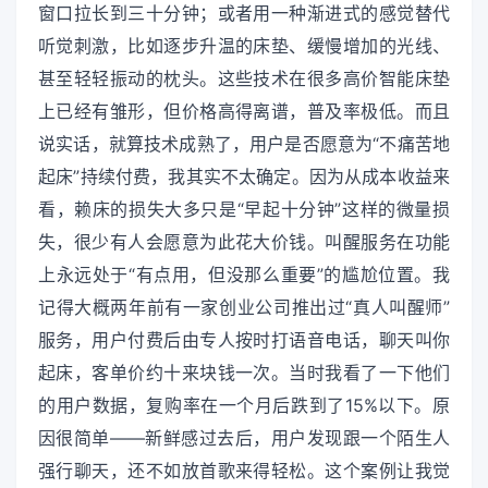
窗口拉长到三十分钟；或者用一种渐进式的感觉替代
听觉刺激，比如逐步升温的床垫、缓慢增加的光线、
甚至轻轻振动的枕头。这些技术在很多高价智能床垫
上已经有雏形，但价格高得离谱，普及率极低。而且
说实话，就算技术成熟了，用户是否愿意为“不痛苦地
起床”持续付费，我其实不太确定。因为从成本收益来
看，赖床的损失大多只是“早起十分钟”这样的微量损
失，很少有人会愿意为此花大价钱。叫醒服务在功能
上永远处于“有点用，但没那么重要”的尴尬位置。我
记得大概两年前有一家创业公司推出过“真人叫醒师”
服务，用户付费后由专人按时打语音电话，聊天叫你
起床，客单价约十来块钱一次。当时我看了一下他们
的用户数据，复购率在一个月后跌到了15%以下。原
因很简单——新鲜感过去后，用户发现跟一个陌生人
强行聊天，还不如放首歌来得轻松。这个案例让我觉