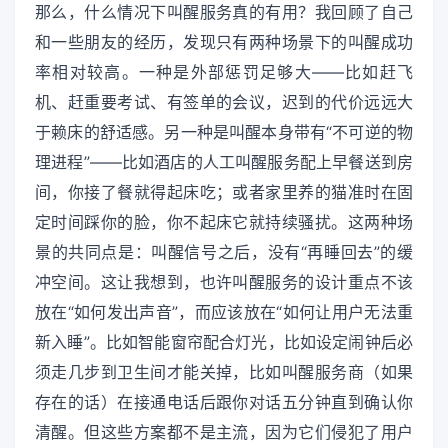
那么，什么情况下叫醒服务真的有用？我回顾了自己
和一些朋友的经历，发现只有两种场景下的叫醒成功
率相对较高。一种是外部惩罚足够大——比如赶飞
机、赶重要考试、有签单的会议，迟到的代价远远大
于赖床的舒适感。另一种是叫醒本身带有“不可逆的物
理进程”——比如酒店的人工叫醒服务配上早餐送到房
间，你接了餐就得起床吃；或者家里养的猫准时在固
定时间踩你的脸，你不起床它就持续骚扰。这两种场
景的共同点是：叫醒信号之后，没有“再睡回去”的缓
冲空间。这让我想到，也许叫醒服务的设计重点不该
放在“如何发出声音”，而应该放在“如何让用户无法重
新入睡”。比如智能窗帘配合灯光，比如设定闹钟后必
须走几步到卫生间才能关掉，比如叫醒服务商（如果
存在的话）在接通电话后跟你对话五分钟直到确认你
清醒。但这些方案都不是主流，因为它们侵犯了用户