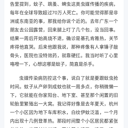
告里提到，蚊子、跳蚤、蜱虫这类虫媒传播的疾病，
每年在全球导致超过70万人死亡。你可能觉得那是非
洲或东南亚的事，那我给你说个近的。去年广东一个
朋友去公园露营，回来腿上叮了几个包，没当回事。
结果一周后开始高烧不退，确诊是基孔肯雅热，关节
疼得他直哭。后来他跟我说，那种疼像有人拿锤子敲
骨头，医院也没特效药，就靠硬扛。我当时听了心里
咯噔一下，心想这哪是蚊子，简直是杀手。
虫媒传染病防控这个事，说白了就是要跟蚊虫抢
时间。蚊子从产卵到成蚊也就一周多点，你稍微懒一
下，它就能在你家阳台、地下室、甚至那个闲置的旧
轮胎里繁殖出一大窝。我记得好像是去年夏天，杭州
一个小区因为地下车库积水，白纹伊蚊泛滥，一个月
内出现十几例登革热。那段时间整个小区居民都紧张