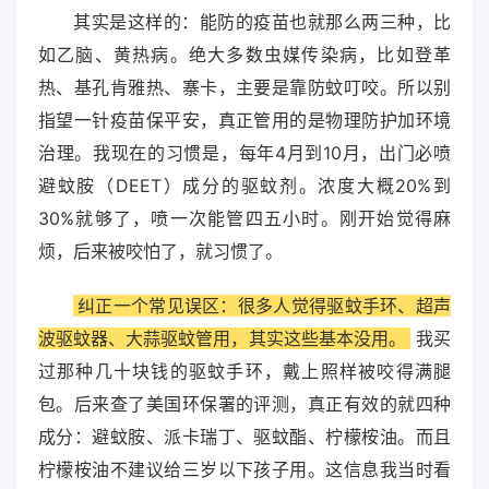
其实是这样的：能防的疫苗也就那么两三种，比
如乙脑、黄热病。绝大多数虫媒传染病，比如登革
热、基孔肯雅热、寨卡，主要是靠防蚊叮咬。所以别
指望一针疫苗保平安，真正管用的是物理防护加环境
治理。我现在的习惯是，每年4月到10月，出门必喷
避蚊胺（DEET）成分的驱蚊剂。浓度大概20%到
30%就够了，喷一次能管四五小时。刚开始觉得麻
烦，后来被咬怕了，就习惯了。
纠正一个常见误区：很多人觉得驱蚊手环、超声
波驱蚊器、大蒜驱蚊管用，其实这些基本没用。
我买
过那种几十块钱的驱蚊手环，戴上照样被咬得满腿
包。后来查了美国环保署的评测，真正有效的就四种
成分：避蚊胺、派卡瑞丁、驱蚊酯、柠檬桉油。而且
柠檬桉油不建议给三岁以下孩子用。这信息我当时看