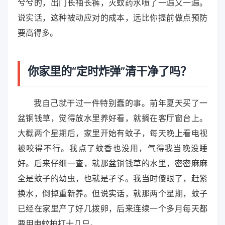
兮兮的，出门长袖长裤，灭蚊药水喷了一遍又一遍。
说实话，这种被动应对的成本，远比你提前做点预防
要高得多。
你家里的“定时炸弹”清干净了吗？
我自己就干过一件特别蠢的事。前年夏天买了一
盆铜钱草，觉得放水里养好看，就搁在客厅窗台上。
大概两个星期后，家里开始有蚊子，每天晚上看电视
被咬得不行。我点了蚊香也没用，气得我当晚没睡
好。后来仔细一查，就那盆铜钱草的水里，密密麻麻
全是蚊子的幼虫，也就是孑孓。我当时傻眼了，赶紧
换水，倒掉重新养。但说实话，就那两个星期，蚊子
已经在家里产了好几拨卵，后来连续一个多月每天都
要用电蚊拍打十几只。