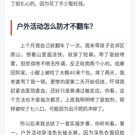
了挺扎心的，因为花了不少冤枉钱。
户外活动怎么防才不翻车？
上个月我自己就翻车了一次。周末带孩子去郊区
爬山，想着山里面凉快，就穿了短裤。带了驱蚊喷
雾，但觉得喷不喷无所谓，反正就爬两个小时。结果
回到家，小腿上被咬了大概40来个包，痒了两天，我
老婆骂了我一顿。更惨的是第二天开始低烧，吓得我
赶紧去医院查血，还好只是普通过敏反应。你看，这
个方法也不是每次都灵，上周我明明喷了驱蚊剂，照
样被咬了七八口，可能因为出汗把药冲掉了。
所以后来我总结了一套实操步骤，你听听看。第
一，户外活动穿浅色长袖长裤，因为深色衣服招蚊