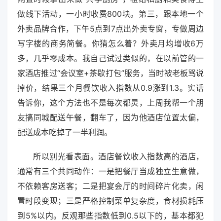
做线下活动，一小时收费800块。第三，跟本地一个
外卖品牌合作，下午5点到7点出外卖专窗，专做周边
写字楼的商务简餐。你猜怎么着？外卖月均增收6万
多，几乎零成本。我自己试过类似的，在以前管的一
家酒店推过“会议室+茶歇打包”服务，当时被老板骂说
掉价，结果三个月餐饮收入指数从0.9涨到1.3。实话
告诉你，这个方法也不是每次都灵，上周我帮一个朋
友搞同城配送午餐，翻车了，因为他酒店位置太偏，
配送成本吃掉了一半利润。
所以别光看表面。酒店餐饮收入指数高的酒店，
通常有三个共同动作：一是把餐厅当成独立生意做，
不依赖客房送客；二是把宴会厅的时间碎片化卖，闲
置时段变现；三是严格控制菜单复杂度，食材损耗压
到5%以内。反观那些指数低到0.5以下的，基本都犯