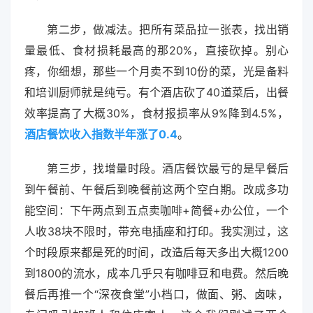
第二步，做减法。把所有菜品拉一张表，找出销
量最低、食材损耗最高的那20%，直接砍掉。别心
疼，你细想，那些一个月卖不到10份的菜，光是备料
和培训厨师就是纯亏。有个酒店砍了40道菜后，出餐
效率提高了大概30%，食材报损率从9%降到4.5%，
酒店餐饮收入指数半年涨了0.4
。
第三步，找增量时段。酒店餐饮最亏的是早餐后
到午餐前、午餐后到晚餐前这两个空白期。改成多功
能空间：下午两点到五点卖咖啡+简餐+办公位，一个
人收38块不限时，带充电插座和打印。我实测过，这
个时段原来都是死的时间，改造后每天多出大概1200
到1800的流水，成本几乎只有咖啡豆和电费。然后晚
餐后再推一个“深夜食堂”小档口，做面、粥、卤味，