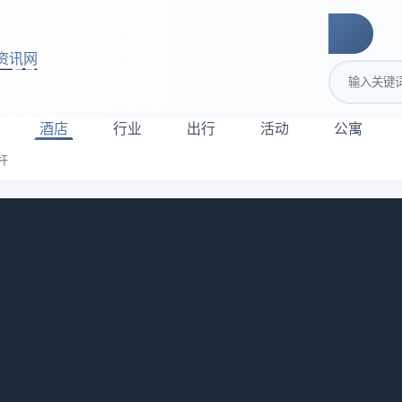
资讯网
搜索关键词
酒店
行业
出行
活动
公寓
杆
场景方案成新标杆
使用率低的问题引发了广泛关注，促使国家相关部门高度重视并
行“推动高质量发展”系列主题新闻发布会上，相关负责人表示，