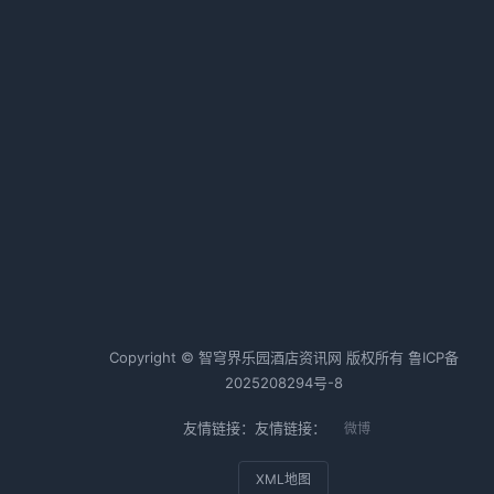
系
生存法则与经营逻辑
平
2026-02-20 06:35 · 1009 阅读
有
中国金茂拟22.65亿元出售三亚亚
店
龙湾丽思卡尔顿酒店
智
2026-03-03 06:37 · 1008 阅读
热词TOP20
酒店行业
酒店运营
酒店管理
Copyright © 智穹界乐园酒店资讯网 版权所有
鲁ICP备
2025208294号-8
友情链接：友情链接：
微博
迎
XML地图
、