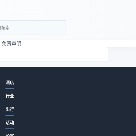
免责声明
相关资讯
酒店
酒店餐饮特色打造必看：食材采购到
行业
菜单定价关键要点
2026-07-15 06:35
出行
酒店旅游推荐餐饮门店提升客流和口
出
活动
碑的5大实用策略
到
2026-07-15 06:35
公寓