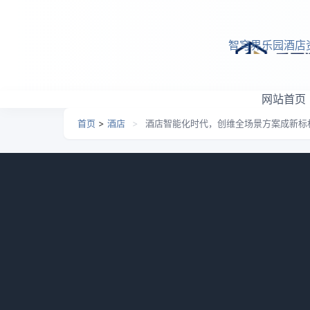
跳转到主要内容
智穹界乐园酒店
网站首页
首页
>
酒店
>
酒店智能化时代，创维全场景方案成新标
酒店智能化时代，创维全
日期：
2026-03-13 06:36
栏目：
酒店
浏览：
1011
近年来，酒店客房电视画质粗糙、操作复杂、
台了一系列支持政策。9月27日，在国新办举