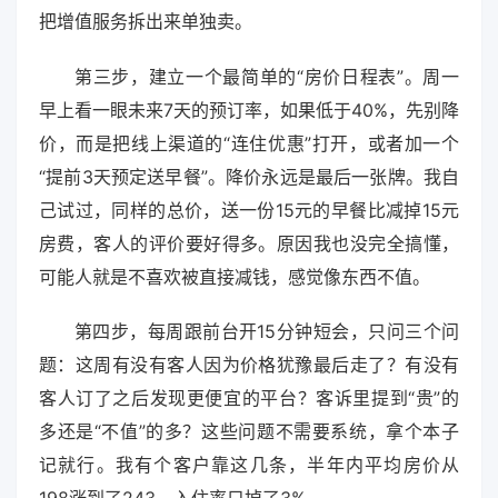
把增值服务拆出来单独卖。
第三步，建立一个最简单的“房价日程表”。周一
早上看一眼未来7天的预订率，如果低于40%，先别降
价，而是把线上渠道的“连住优惠”打开，或者加一个
“提前3天预定送早餐”。降价永远是最后一张牌。我自
己试过，同样的总价，送一份15元的早餐比减掉15元
房费，客人的评价要好得多。原因我也没完全搞懂，
可能人就是不喜欢被直接减钱，感觉像东西不值。
第四步，每周跟前台开15分钟短会，只问三个问
题：这周有没有客人因为价格犹豫最后走了？有没有
客人订了之后发现更便宜的平台？客诉里提到“贵”的
多还是“不值”的多？这些问题不需要系统，拿个本子
记就行。我有个客户靠这几条，半年内平均房价从
198涨到了243，入住率只掉了3%。