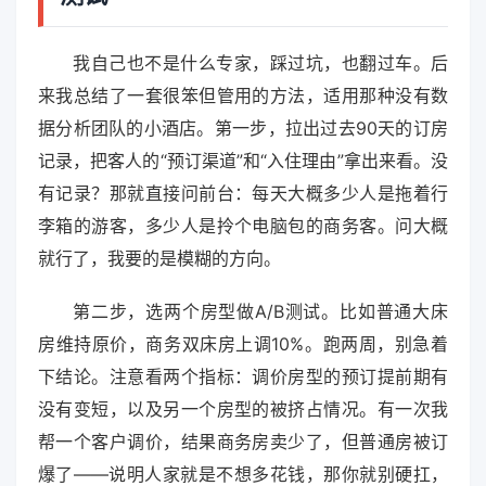
我自己也不是什么专家，踩过坑，也翻过车。后
来我总结了一套很笨但管用的方法，适用那种没有数
据分析团队的小酒店。第一步，拉出过去90天的订房
记录，把客人的“预订渠道”和“入住理由”拿出来看。没
有记录？那就直接问前台：每天大概多少人是拖着行
李箱的游客，多少人是拎个电脑包的商务客。问大概
就行了，我要的是模糊的方向。
第二步，选两个房型做A/B测试。比如普通大床
房维持原价，商务双床房上调10%。跑两周，别急着
下结论。注意看两个指标：调价房型的预订提前期有
没有变短，以及另一个房型的被挤占情况。有一次我
帮一个客户调价，结果商务房卖少了，但普通房被订
爆了——说明人家就是不想多花钱，那你就别硬扛，