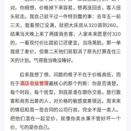
对。你细想，价格掉下来容易，想再涨回去，客人扭
头就走。我自己就干过一件特别蠢的事：去年五一前
三天，我看预订没满，就把大床房从320调到260。
结果当天晚上来了两拨商务客，人家本来愿意付320
的，一看现付价比提前订还便宜，当场黑脸。那一单
我退了差价，但第二天他们就取消了原先打算连住三
天的计划。气得我当晚没睡好。
后来我想了想，问题的根子不在于价格高低，而
在于
酒店收益管理
最核心的那个判断：你是否清楚，
每个时段、每个房型，到底是谁在跟你交易。旅行散
客和商务出差的人，对价格的敏感度差很远。周末来
的情侣和周一签合同的公司行政，完全不是一类人。
把他们混在一起定价，就像你卖水果不管好坏一个
价，亏的是你自己。