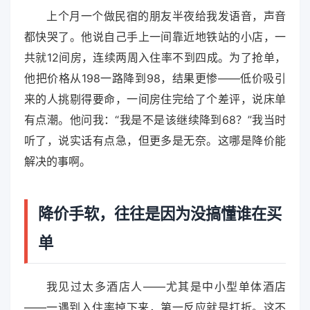
上个月一个做民宿的朋友半夜给我发语音，声音
都快哭了。他说自己手上一间靠近地铁站的小店，一
共就12间房，连续两周入住率不到四成。为了抢单，
他把价格从198一路降到98，结果更惨——低价吸引
来的人挑剔得要命，一间房住完给了个差评，说床单
有点潮。他问我：“我是不是该继续降到68？”我当时
听了，说实话有点急，但更多是无奈。这哪是降价能
解决的事啊。
降价手软，往往是因为没搞懂谁在买
单
我见过太多酒店人——尤其是中小型单体酒店
——一遇到入住率掉下来，第一反应就是打折。这不