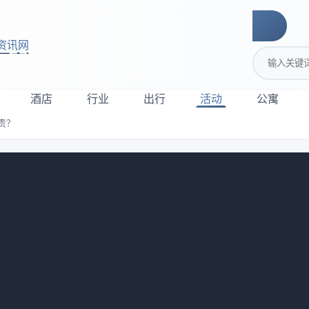
资讯网
搜索关键词
酒店
行业
出行
活动
公寓
贵？
：提前订反而更贵？
声音都在抖。她说好不容易抢到了五月天五一演唱会的票，结果
酒店，平时300多块，那天直接标价1800，而且只剩一间无