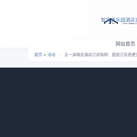
跳转到主要内容
智穹界乐园酒店
网站首页
首页
>
活动
>
五一演唱会酒店订房陷阱：提前订反而更
五一演唱会酒店订房陷阱
日期：
2026-06-27 17:16
栏目：
活动
浏览：
717
上个月一个追星的朋友半夜给我发语音，
酒店的时候傻了——离体育场最近的那家快捷