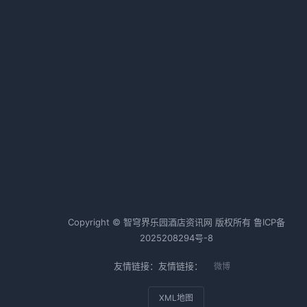
力成本高困境
2026-01-22 08:10 · 1006 阅读
Uber酒店预订功能：一个差旅党的
真实测评
2026-05-26 11:28 · 1001 阅读
热词TOP20
酒店行业
酒店运营
酒店管理
Copyright © 智穹界乐园酒店资讯网 版权所有
鲁ICP备
2025208294号-8
友情链接：友情链接：
微博
XML地图