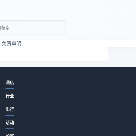
免责声明
相关资讯
酒店
酒店产业带餐饮门店如何提升客流与
行业
口碑？5大实用策略
2026-07-15 08:00
出行
酒店产业带农家特色菜品打造与顾客
订
活动
复购提升5大方法
窗
2026-07-14 19:51
公寓