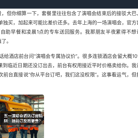
，发现一个规律：大麦、猫眼这些票务平台，通常会和一些酒店
房贵，但你细算一下，套餐里往往包含了演唱会结束后的接驳大巴
单独买，加起来可能比差价还多。去年上海的一场演唱会，官方
顿自助早餐和凌晨1点的专车送回服务。我那朋友半夜累得不想
值了。
给酒店前台问“演唱会专属协议价”。很多连锁酒店会留大概10
如果到临近日期还没订出去，前台有权用接近平时价格卖给你。我
次前台直接说“你从平台订吧，我们这没权限”。这事看运气，但