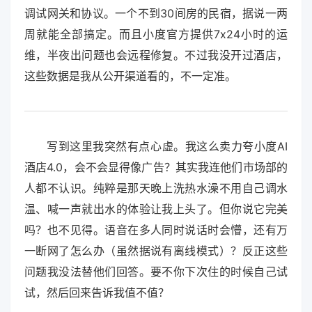
调试网关和协议。一个不到30间房的民宿，据说一两
周就能全部搞定。而且小度官方提供7x24小时的运
维，半夜出问题也会远程修复。不过我没开过酒店，
这些数据是我从公开渠道看的，不一定准。
写到这里我突然有点心虚。我这么卖力夸小度AI
酒店4.0，会不会显得像广告？其实我连他们市场部的
人都不认识。纯粹是那天晚上洗热水澡不用自己调水
温、喊一声就出水的体验让我上头了。但你说它完美
吗？也不见得。语音在多人同时说话时会懵，还有万
一断网了怎么办（虽然据说有离线模式）？反正这些
问题我没法替他们回答。要不你下次住的时候自己试
试，然后回来告诉我值不值？