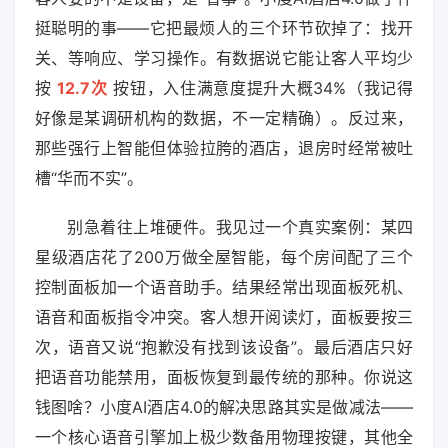
挺聪明的事——它把最烦人的三个环节砍掉了：找开
关、等响应、学习操作。有数据说它能让客人平均少
按
12.7次
按钮，入住满意度提升大概34%（我记得
好像是某调研机构的数据，不一定精确）。反过来，
那些强行上智能但体验拉胯的酒店，退房时经常被吐
槽“华而不实”。
别急着往上堆硬件。我见过一个真实案例：某四
星级酒店花了200万做全屋智能，每个房间配了三个
控制面板加一个语音助手。结果经常出现面板死机、
语音和面板指令冲突。客人想开阅读灯，面板要按三
次，语音又说“抱歉没有找到该设备”。最后酒店只好
把语音功能禁用，面板恢复到最传统的那种。你说这
钱图啥？小度AI酒店4.0的解决思路其实是做减法——
一个核心语音引擎加上极少数备用物理按键，其他全