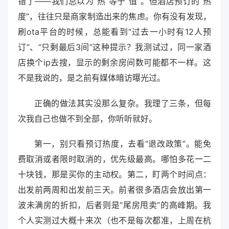
错了——我们总以为“热”等于“值”。但酒店预订的“热
度”，往往只是商家制造出来的焦虑。你有没有发现，
刷ota平台的时候，总能看到“过去一小时有12人预
订”、“只剩最后3间”这种提示？我测试过，同一家酒
店换个ip去搜，显示的剩余房间数可能都不一样。这
不是我说的，是之前有媒体暗访曝光过。
正确的做法其实没那么复杂。我理了三条，但每
次我自己也做不到全部，你听听就好。
第一，别只看预订热度，去看“退改政策”。能免
费取消或者限时取消的，优先级最高。哪怕多花一二
十块钱，那是买你的主动权。第二，盯两个时间点：
出发前两周和出发前三天。前者很多酒店会放出第一
波未满房的折扣，后者则是“尾房甩卖”的高峰期。我
个人实测过大概十来次（也不是每次都准，上周在杭