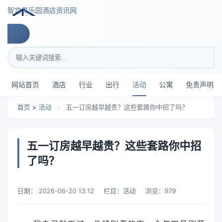
跳转到主要内容
智穹界乐园酒店资讯网
搜索关键词
网站首页
酒店
行业
出行
活动
公寓
免责声明
首页
>
活动
>
五一订房越早越贵？这些套路你中招了吗？
五一订房越早越贵？这些套路你中招
了吗？
日期：
2026-06-20 13:12
栏目：
活动
浏览：
979