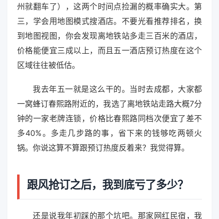
州就翻车了），这两个时间点捡漏的概率确实大。第
三，学会用地图模式搜酒店。不要光看推荐排名，换
到地图视图，你会发现离地铁站多走三百米的酒店，
价格能便宜三成以上，而且五一酒店预订热度在这个
区域往往被低估。
我去年五一就是这么干的。当时去成都，大家都
一窝蜂订春熙路附近的，我选了离地铁站走路大概7分
钟的一家老牌连锁，价格比春熙路同档次便宜了差不
多40%。多走几步路的事，省下来的钱够吃两顿火
锅。你说这算不算跟预订热度反着来？我觉得算。
跟风抢订之后，我到底亏了多少？
还是说我年初踩的那个坑吧。那家网红民宿，我