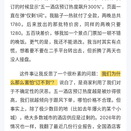
订的时候显示“五一酒店预订热度飙升300%”，页面一
直在弹“仅剩1间”。我脑子一热就付了全款，两晚总共
1780。后来放出的那批特价房，同样的两晚只要
1280。五百块差价，够我加一个景点门票加一顿不错
的晚饭。更气的是，我还不能退改。我当时其实有点
慌，想着要不要在二手平台转出去，但折腾了两天也
没人接盘。
这件事让我反思了一个很朴素的问题：
我们为什
么那么害怕“订不到”？
说白了，是商家利用了我们对
于不确定性的厌恶。五一酒店预订热度越是被炒得很
高，我们就越倾向于跟风下单，哪怕价格不合理。但
事实上，除了极少数目的地（比如去年爆火的某个小
城），绝大多数城市的酒店供应是过剩的。2026年的
情况也一样，我翻了最近几份行业报告，全国酒店客