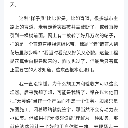
天。
这种“样子货”比比皆是。比如盲道，很多城市主
路上的盲道，走着走着突然被井盖截断了，或者直接
引到一棵树前面。网上有个被转了好几万次的帖子，
拍的是一个盲道直接拐进绿化带，标题写着“请盲人到
花坛里散步吗？”我当时看完又好笑又心酸。这些工程
是花真金白银建起来的，验收也过了，但最后只有真
正需要它的人才知道，这东西根本没法用。
我一直没搞懂，为什么施工方和验收方可以这么
坦然。后来我想了想，可能是我错了，错在以为他们
把“无障碍”当作一个产品而不是一个任务。如果只是
按图施工，闭着眼睛就能签字，那当然不会有动力去
抠细节。但如果把“无障碍设施”理解为一种服务，那
就应该像设计一个好的用户体验一样，去现场走一