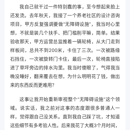
我自己就干过一件特别蠢的事，至今想起来脸上
还发烫。去年秋天，我接了一个养老社区的设计咨询
项目，甲方反复强调要做“无障碍设施”，我当时心里
想，不就是装几个扶手、把门槛削平嘛，简单。结果
验收那天，甲方运营总监推着一辆轮椅，从大门走到
样板间，总共不到200米，卡住了三次。一次被路缘
石挡住，一次被旋转门卡住，最后一次，轮椅直接陷
进了草坪旁边的排水沟里。我当时傻眼了，气得我当
晚没睡好，翻来覆去在想，为什么明明花了钱，做出
来的东西反而更难用？
这事让我开始重新审视整个“无障碍设施”这个领
域。说实话，我之前对这事的态度跟很多普通人一
样，觉得跟自己没关系。直到我自己踩了坑，才知道
这些细节有多考验人性。后来我花了大概3个月时间，