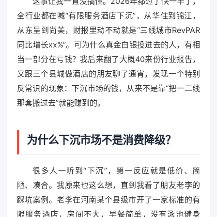
这事让我一直没搞懂。2026年都过了快一半了，
全行业都在喊“有限服务酒店下沉”，从华住到锦江，
从东呈到尚美，财报里动不动就是“三线城市RevPAR
同比增长xx%”。可为什么真金白银投进去的人，有相
当一部分在亏钱？我后来翻了大概40来份行业报告，
又跟三个县城做酒店的朋友聊了通宵，发现一个特别
反常识的现象：下沉市场的钱，从来不是靠“把一二线
那套搬过去”就能赚到的。
为什么下沉市场不是消费降级？
很多人一听到“下沉”，第一反应就是低价、简
陋、凑合。我原来也这么想，直到我看了朋友老李的
踩坑案例。老李在河南某个县级市开了一家标准的有
限服务酒店，房间不大，早餐简单，没有泳池健身