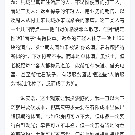
题：县城里真正住酒店的人，不是图便宜的打工人，
而是三类人：返乡探亲的年轻人、跑业务的销售、以
及周末从村里来县城办事或聚会的家庭。这三类人有
一个共同特点——他们对价格没那么敏感，但对“确定
性”和“面子”看得极重。返乡的年轻人住了一晚上150
块的酒店，发个朋友圈如果被说“你这酒店看着跟招待
所似的”，下次打死不来。而本地单体酒店虽然土，但
老板跟每个客人都称兄道弟，能帮忙存快递、借充电
器、甚至帮忙看孩子。有限服务酒店把这些“人情服
务”标准化掉了，反而成了劣势。
说实话，这个观察让我挺震撼的。我一直以为下
沉就是要砍成本，但真实需求是要在有限成本里做出
超预期的体面。比如你房间可以不大，但床品一定要
纯白到发光；早餐可以不丰盛，但一定要有当地特色
的那碗粉；大堂可以不豪华，但前台姑娘得叫得出回