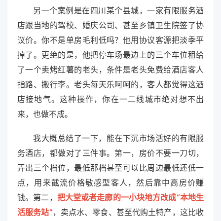
另一个案例是在四川某个县城，一家有限服务酒
店跟当地的驾校、婚庆公司、甚至乡镇卫生院签了协
议价。你不是单房毛利低吗？他用协议客源把淡季平
掉了。更绝的是，他把停车场最边上的三个车位租给
了一个卖烤红薯的老头，条件是老头免费给酒店客人
指路、搬行李。老头每天乐呵呵的，客人都觉得这酒
店接地气。这种操作，你在一二线城市绝对想不出
来，也做不成。
我大概总结了一下，能在下沉市场活好的有限服
务酒店，都做对了三件事。第一，房价不要一刀切，
弄出三个档位，最低那档甚至可以比周边最低还低一
点，用来截流价格敏感型客人，然后靠中高房价赚
钱。第二，
把大堂或者走廊的一小块地方改成“本地生
活服务站”
，卖点水、零食、甚至代购土特产，这比收