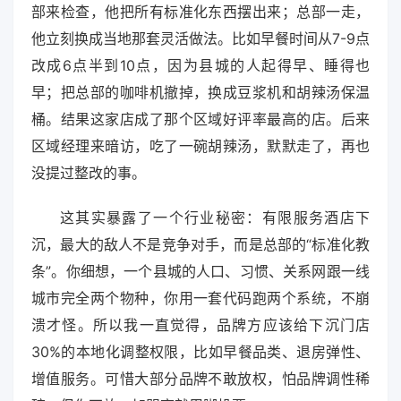
部来检查，他把所有标准化东西摆出来；总部一走，
他立刻换成当地那套灵活做法。比如早餐时间从7-9点
改成6点半到10点，因为县城的人起得早、睡得也
早；把总部的咖啡机撤掉，换成豆浆机和胡辣汤保温
桶。结果这家店成了那个区域好评率最高的店。后来
区域经理来暗访，吃了一碗胡辣汤，默默走了，再也
没提过整改的事。
这其实暴露了一个行业秘密：有限服务酒店下
沉，最大的敌人不是竞争对手，而是总部的“标准化教
条”。你细想，一个县城的人口、习惯、关系网跟一线
城市完全两个物种，你用一套代码跑两个系统，不崩
溃才怪。所以我一直觉得，品牌方应该给下沉门店
30%的本地化调整权限，比如早餐品类、退房弹性、
增值服务。可惜大部分品牌不敢放权，怕品牌调性稀