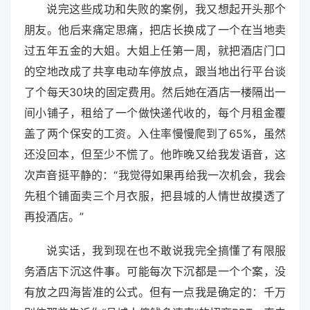
说完这些成功和失败的案例，我又想起开头那个
朋友。他后来痛定思痛，把店长换成了一个在当地卖
过五年五金的大姐。大姐上任第一周，就把酒店门口
的空地改成了共享电动车停放点，跟当地出行平台谈
了个每天30块的固定费用。然后她在酒店一楼隔出一
间小铺子，租给了一个做快递代收的，每个月租金覆
盖了两个保安的工资。入住率慢慢爬到了65%，虽然
还没回本，但至少不慌了。他昨晚又给我发语音，这
次声音挺平静的：“我觉得如果再给我一次机会，我会
先租个铺面卖三个月衣服，把县城的人情世故摸透了
再投酒店。”
说实话，我到现在也不敢说我完全搞懂了有限服
务酒店下沉这件事。可能每次下沉都是一个个案，没
有放之四海皆准的公式。但有一点我是确定的：千万