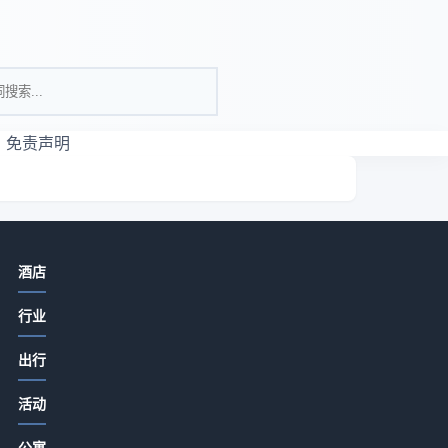
免责声明
相关资讯
酒店
酒店产业带餐饮门店如何提升客流与
行业
口碑？5大实用策略
2026-07-15 08:00
出行
酒店产业带农家特色菜品打造与顾客
忠
活动
复购提升5大方法
互
2026-07-14 19:51
公寓