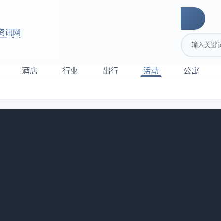
资讯网
搜索关键词
酒店
行业
出行
活动
公寓
食嘉年华开幕
化旅游体育广电局与吴忠市商务和投资促进局联合主办的“冬游吴
源广场开幕。活动旨在以美食为媒，串联厨艺竞技、美食展销、