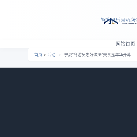
跳转到主要内容
智穹界乐园酒店
网站首页
首页
>
活动
>
宁夏“冬游吴忠好滋味”美食嘉年华开幕
宁夏“冬游吴忠好滋味”美
日期：
2026-05-13 20:29
栏目：
活动
浏览：
830
12月21日，由宁夏回族自治区吴忠市文
好滋味”美食嘉年华暨厨王争霸赛在吴忠市开