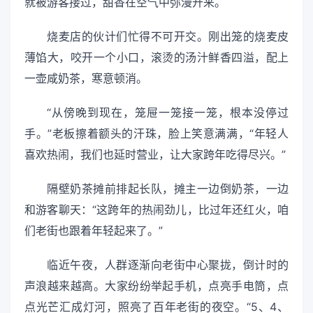
就被游客接过，甜香在空气中弥漫开来。
烧麦店的伙计们忙得不可开交。刚出笼的烧麦皮
薄馅大，咬开一个小口，滚烫的汤汁鲜香四溢，配上
一壶咸奶茶，寒意顿消。
“从傍晚到现在，笼屉一笼接一笼，根本没停过
手。”老板擦着额头的汗珠，脸上笑意满满，“年轻人
喜欢热闹，我们也延时营业，让大家跨年吃得尽兴。”
隔壁奶茶摊前排起长队，摊主一边倒奶茶，一边
和游客聊天：“这跨年的热闹劲儿，比过年还红火，咱
们老街也跟着年轻起来了。”
临近午夜，人群逐渐向老街中心聚拢，倒计时的
声浪越来越高。大家纷纷举起手机，点亮手电筒，点
点光芒汇成灯河，照亮了百年老街的夜空。“5、4、