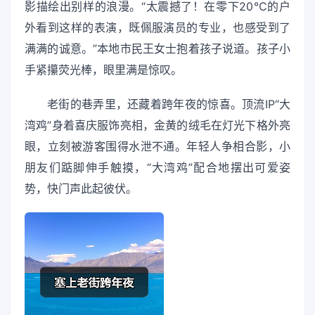
影描绘出别样的浪漫。“太震撼了！在零下20℃的户
外看到这样的表演，既佩服演员的专业，也感受到了
满满的诚意。”本地市民王女士抱着孩子说道。孩子小
手紧攥荧光棒，眼里满是惊叹。
老街的巷弄里，还藏着跨年夜的惊喜。顶流IP“大
湾鸡”身着喜庆服饰亮相，金黄的绒毛在灯光下格外亮
眼，立刻被游客围得水泄不通。年轻人争相合影，小
朋友们踮脚伸手触摸，“大湾鸡”配合地摆出可爱姿
势，快门声此起彼伏。