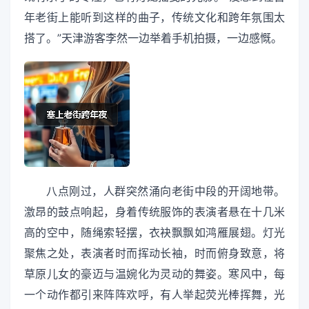
年老街上能听到这样的曲子，传统文化和跨年氛围太
搭了。”天津游客李然一边举着手机拍摄，一边感慨。
八点刚过，人群突然涌向老街中段的开阔地带。
激昂的鼓点响起，身着传统服饰的表演者悬在十几米
高的空中，随绳索轻摆，衣袂飘飘如鸿雁展翅。灯光
聚焦之处，表演者时而挥动长袖，时而俯身致意，将
草原儿女的豪迈与温婉化为灵动的舞姿。寒风中，每
一个动作都引来阵阵欢呼，有人举起荧光棒挥舞，光