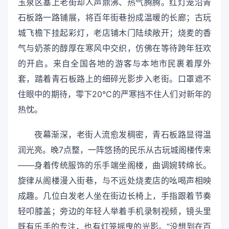
玉泉区塞上老街却人声鼎沸、热气腾腾。红灯笼沿青
石板路一路铺展，将百年街巷扮成温暖的长廊；古玩
城飞檐下挂起彩灯，老店铺木门陆续敞开；烧麦的香
气与奶茶的醇厚在寒风中交织，仿佛在等待跨年狂欢
的开启。来自全国各地的游客与本地市民裹着厚外
套，踏着青石板路上的细碎光影步入老街。口罩遮不
住眼中的期待，零下20℃的严寒挡不住人们对新年的
热忱。
夜幕渐深，老街人流愈发稠密，青石板路显得温
润光亮。晚7点整，一阵悠扬的民乐从古玩城阁楼传来
——身着传统服饰的乐手端坐阁楼，曲调婉转绵长。
旋律从阁楼漫入街巷，与不远处烧麦店的吆喝声相映
成趣。几位白发老人坐在街边长椅上，手指跟着节奏
轻叩膝盖；旁边的年轻人举着手机录制视频，镜头里
既有乐手的专注，也有灯笼摇曳的光影。“没想到在百