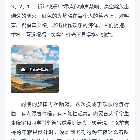
3、2、1……新年快乐！”零点的钟声敲响，高空绽放出
绚烂的烟火，红色的光焰映在每个人的笑脸上。欢呼
声、祝福声交织，老街化作欢乐的海洋。人们拥抱、
举杯、互道祝福，笑容在灯光下显得格外灿烂。
阁楼的旋律再次响起，这次换成了欢快的流行
曲，有人跟着哼唱，有人随性起舞。内蒙古大学学生
张晓宇和同学们举着气球漫步街头，笑着说：“以前觉
得跨年就是倒计时，没想到老街的跨年夜这么有味