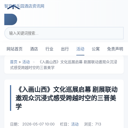
跳转到主要内容
智穹界乐园酒店资讯网
搜索关键词
网站首页
酒店
行业
出行
活动
公寓
免责声明
首页
>
活动
>
《入画山西》文化巡展启幕 剧展联动邀观众沉浸
式感受跨越时空的三晋美学
《入画山西》文化巡展启幕 剧展联动
邀观众沉浸式感受跨越时空的三晋美
学
日期：
2026-05-07 10:00
栏目：
活动
浏览：
713