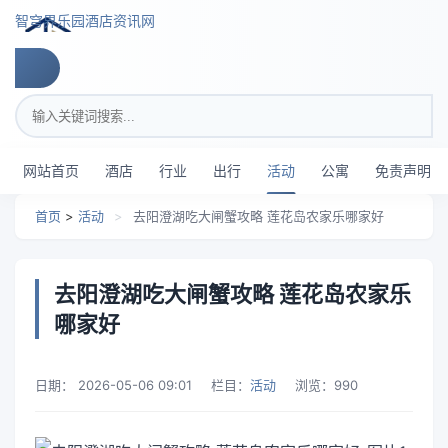
跳转到主要内容
智穹界乐园酒店资讯网
搜索关键词
网站首页
酒店
行业
出行
活动
公寓
免责声明
首页
>
活动
>
去阳澄湖吃大闸蟹攻略 莲花岛农家乐哪家好
去阳澄湖吃大闸蟹攻略 莲花岛农家乐
哪家好
日期：
2026-05-06 09:01
栏目：
活动
浏览：
990