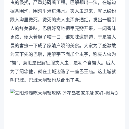
虫的侵扰，严重妨碍着工程。巴解想出一法，在城边
掘条围沟，围沟里灌进沸水。夹人虫过来，就此纷纷
跌入沟里烫死。烫死的夹人虫浑身通红，发出一股引
人的鲜美香味。巴解好奇地把甲壳掰开来，一闻香味
更浓，便大着胆子咬一口，谁知味道鲜透，于是被人
畏的害虫一下成了家喻户晓的美食。大家为了感激敢
为天下先的巴解，用解字下面加个虫字，称夹人虫为
“蟹”，意思是巴解征服夹人虫，是初个食蟹人。后人
为了纪念他，就在土城边造了一座巴王庙。这土城就
叫巴城。巴城大闸蟹也从此出了名。