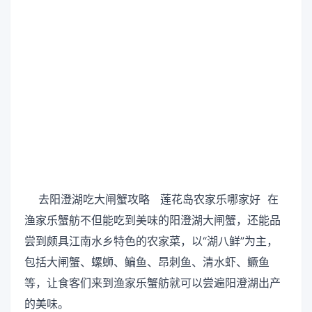
去阳澄湖吃大闸蟹攻略 莲花岛农家乐哪家好 在
渔家乐蟹舫不但能吃到美味的阳澄湖大闸蟹，还能品
尝到颇具江南水乡特色的农家菜，以“湖八鲜”为主，
包括大闸蟹、螺蛳、鳊鱼、昂刺鱼、清水虾、鳜鱼
等，让食客们来到渔家乐蟹舫就可以尝遍阳澄湖出产
的美味。