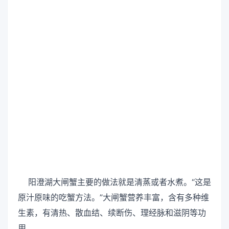
阳澄湖大闸蟹主要的做法就是清蒸或者水煮。“这是
原汁原味的吃蟹方法。”大闸蟹营养丰富，含有多种维
生素，有清热、散血结、续断伤、理经脉和滋阴等功
用。