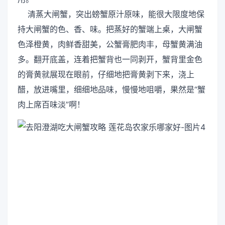
清蒸大闸蟹，突出螃蟹原汁原味，能很大限度地保
持大闸蟹的色、香、味。把蒸好的蟹端上桌，大闸蟹
色泽橙黄，肉鲜香甜美，公蟹膏肥肉丰，母蟹黄满油
多。翻开底盖，连着把蟹背也一同剥开，蟹背里金色
的膏黄就展现在眼前，仔细地把膏黄剥下来，浇上
醋，放进嘴里，细细地品味，慢慢地咀嚼，果然是“蟹
肉上席百味淡”啊！