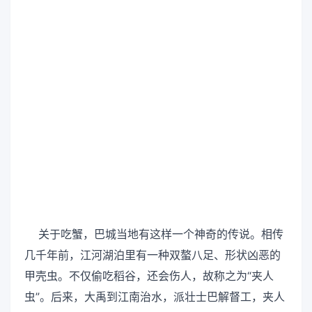
关于吃蟹，巴城当地有这样一个神奇的传说。相传
几千年前，江河湖泊里有一种双螯八足、形状凶恶的
甲壳虫。不仅偷吃稻谷，还会伤人，故称之为“夹人
虫”。后来，大禹到江南治水，派壮士巴解督工，夹人