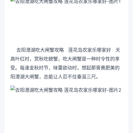
去阳澄湖吃大闸蟹攻略 莲花岛农家乐哪家好 天
高叶红时，赏秋吃螃蟹，吃大闸蟹是一种时令性的享
受。每逢金秋时节，味蕾欲动时，想起那膏黄肥美的
阳澄湖大闸蟹，总能让人忍不住垂涎三尺。