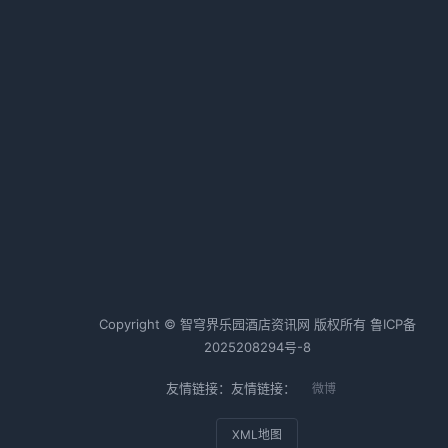
力成本高困境
2026-01-22 08:10 · 1006 阅读
Uber酒店预订功能：一个差旅党的
真实测评
2026-05-26 11:28 · 1001 阅读
热词TOP20
酒店行业
酒店运营
酒店管理
Copyright © 智穹界乐园酒店资讯网 版权所有
鲁ICP备
2025208294号-8
友情链接：友情链接：
微博
XML地图