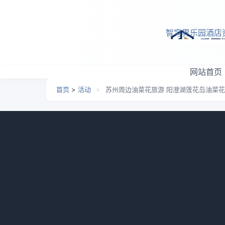
跳转到主要内容
智穹界乐园酒店
网站首页
首页
>
活动
>
苏州周边油菜花旅游 阳澄湖莲花岛油菜花
苏州周边油菜花旅游 阳澄
日期：
2026-05-06 08:54
栏目：
活动
浏览：
572