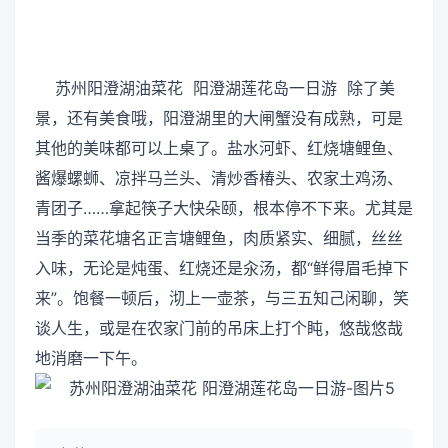
苏州阳澄湖油菜花 阳澄湖莲花岛一日游 除了美
景，还有美食哦，阳澄湖里的大闸蟹没有成熟，可是
其他的美味都可以上桌了。盐水河虾、红烧塘鲤鱼、
酱爆螺蛳、凉拌马兰头、清炒香椿头、农家土鸡汤、
青团子……拿起筷子大快朵颐，根本停不下来。尤其是
当季的菜花塘名正言塘鲤鱼，肉质紧实、细腻，丝丝
入味，无论是炖蛋、红烧还是汆汤，都“鲜得眉毛掉下
来”。饱餐一顿后，沏上一壶茶，与三五知己闲聊，笑
谈人生，或是在农家门前的吊床上打个盹，悠哉悠哉
地消磨一下午。