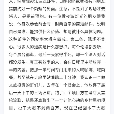
人，然后想办法通过邮件、LinkedIn或者找共同朋友
提前约好一个简短的见面。注意，不是到了现场才去
堵人，是提前预约。有一位做夜游灯光的朋友跟我
说，他每次参会前会写一封两百字的简短邮件，说明
自己是谁、能提供什么价值、想请教什么具体问题。
这种邮件的回复率大概有四成。第二条，现场不贪
心。很多人的通病是什么都想抓，每个论坛都去听，
每个展台都逛，最后一天累得半死，却一个深入对话
都没发生。真正有效率的人，会在日程里主动放弃一
半的内容，把那一半时间专门用来约人喝咖啡、吃简
餐，甚至就在走廊里站着聊二十分钟。我认识一个做
文旅投资的哥们儿，去年在一个峰会上，他放弃了最
后一天下午的三场演讲，约了四个项目方在酒店大堂
轮流聊，结果还真聊出了一个让他心动的乡村民宿项
目，投了大概不到两百万，现在已经回本了大概