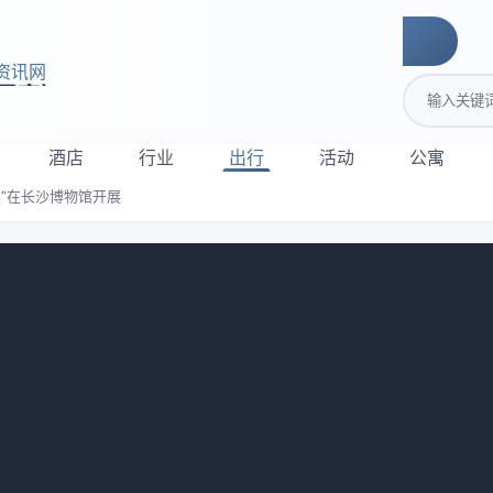
资讯网
搜索关键词
酒店
行业
出行
活动
公寓
”在长沙博物馆开展
湖南名人作品展”在长沙博物馆开展
市文化旅游广电局主办的“家国天下湖湘情——近代湖南名人作品展
委、宣传部部长伍贤运宣布展览开幕。