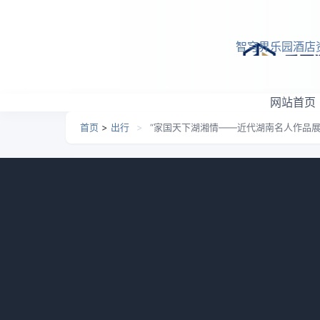
跳转到主要内容
智穹界乐园酒店
网站首页
首页
>
出行
>
“家国天下湖湘情——近代湖南名人作品展
“家国天下湖湘情——近代
日期：
2026-05-07 10:00
栏目：
出行
浏览：
947
12月30日，由湖南省文物局指导、长沙
在长沙博物馆特展一厅开幕。中共长沙市委常