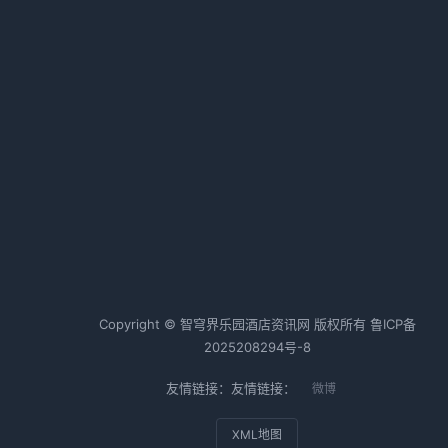
认清形势，找准赛道
2026-02-12 06:43 · 1012 阅读
题
本土酒店六巨头鏖战！取经路上的
生死角逐
2026-02-12 06:39 · 1010 阅读
：
热词TOP20
酒店行业
酒店运营
酒店管理
Copyright © 智穹界乐园酒店资讯网 版权所有
鲁ICP备
2025208294号-8
友情链接：友情链接：
微博
XML地图