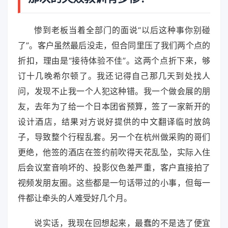
惨到老板当着全部门的面说“以后这种事你别碰
了”。客户虽然最后没走，但合同里压了我们两个点的
折扣，理由是“接待体验不佳”。这两个点折下来，够
订十几晚希尔顿了。我还记得自己那几天到处找人
问，发现不止我一个人犯这种错。我一个做会展的朋
友，去年为了给一个日本团省预算，签了一家新开的
设计酒店，结果对方说好提供的中文翻译临时放鸽
子，导致整个行程乱套。另一个在杭州做采购的哥们
更绝，他签的酒店在签约前吹得天花乱坠，实际入住
后会议室音响坏的、投影仪色差严重，客户直接拍了
视频发朋友圈。这些都是一句话带过的小事，但每一
件都让牵头的人难受好几个月。
说实话，我现在回想起来，最蠢的不是选了便宜