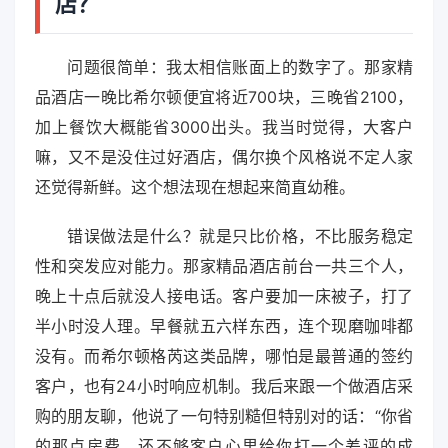
店？
问题很简单：我太相信账面上的数字了。那家精
品酒店一晚比希尔顿便宜将近700块，三晚省2100，
加上餐饮大概能省3000出头。我当时觉得，大客户
嘛，又不是没住过好酒店，偶尔换个风格说不定人家
还觉得新鲜。这个想法现在想起来简直幼稚。
错误做法是什么？就是只比价格，不比服务稳定
性和突发应对能力。那家精品酒店前台一共三个人，
晚上十点后就没人接电话。客户要加一床被子，打了
半小时没人理。早餐就五六样东西，连个现磨咖啡都
没有。而希尔顿格芮这类品牌，哪怕是最普通的签约
客户，也有24小时响应机制。我后来跟一个做酒店采
购的朋友聊，他说了一句特别糙但特别对的话：“你省
的那点房费，还不够客户心里给你打一个差评的成