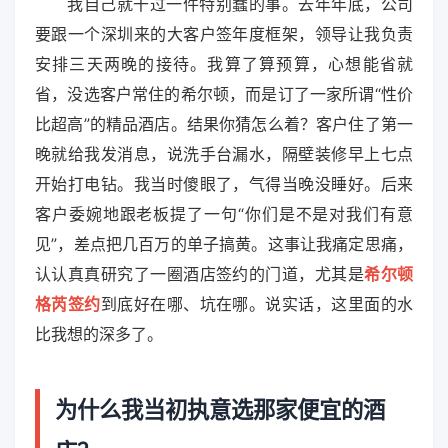
我自己就干过一件特别蠢的事。去年年底，公司
要跟一个深圳来的大客户签年度框架，领导让我负责
安排三天两晚的接待。我算了算预算，心想能省就
省，没选客户常住的希尔顿，而是订了一家所谓“性价
比超高”的精品酒店。结果你猜怎么着？客户住了第一
晚就给我发消息，说洗手台漏水，隔壁装修早上七点
开始打电钻。我当时傻眼了，气得当晚没睡好。后来
客户委婉地跟老板提了一句“你们是不是对我们有意
见”，差点把几百万的单子搞黄。这事让我痛定思痛，
认认真真研究了一圈酒店签约的门道，尤其是
希尔顿
格芮签约
到底好在哪、坑在哪。说实话，这里面的水
比我想的深多了。
为什么我当初执意选那家便宜的酒