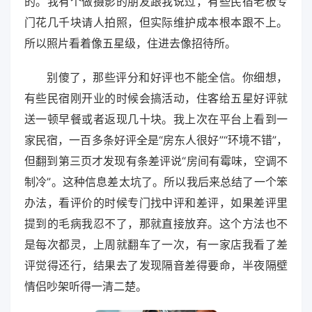
的。我有个做摄影的朋友跟我说过，有些民宿老板专
门花几千块请人拍照，但实际维护成本根本跟不上。
所以照片看着像五星级，住进去像招待所。
别傻了，那些评分和好评也不能全信。你细想，
有些民宿刚开业的时候会搞活动，住客给五星好评就
送一顿早餐或者返现几十块。我上次在平台上看到一
家民宿，一百多条好评全是“房东人很好”“环境不错”，
但翻到第三页才发现有条差评说“房间有霉味，空调不
制冷”。这种信息差太坑了。所以我后来总结了一个笨
办法，看评价的时候专门找中评和差评，如果差评里
提到的毛病我忍不了，那就直接放弃。这个方法也不
是每次都灵，上周就翻车了一次，有一家店我看了差
评觉得还行，结果去了发现隔音差得要命，半夜隔壁
情侣吵架听得一清二楚。