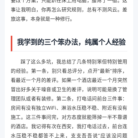
要改个方案，只能趴在床上用电脑，腰疼了一宿。这
事让我明白，你再怎么研究规则，总有不测风云。差
旅这事，本身就是一种修行。
我学到的三个笨办法，纯属个人经验
踩了这么多坑，我总结了几条特别笨但特别管用
的经验。第一条，别只看总评分，点开“最新”排序，
看最近一个月的差评。如果一个酒店最近一个月突然
冒出好多关于噪音或卫生的差评，说明可能是换了管
理团队或者有装修。第二条，打电话问前台三件事：
房间有没有独立WiFi、淋浴水压稳不稳、附近有没有
施工。这三件事问完，对方态度就能筛掉一半不靠谱
的酒店。我记得有次在西安，我打电话过去，前台连
水压稳不稳都答不上来，支支吾吾说“应该没问题