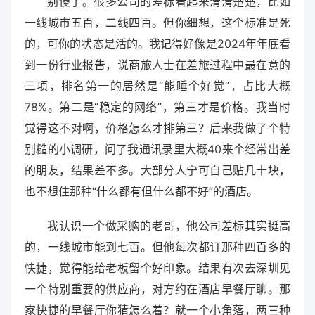
别傻了。很多公司的差标看起来清清楚楚，比如
一线城市五百，二线四百。但你细想，这个标准是死
的，可你的状态是活的。我记得好像是2024年年底看
到一份行业报告，说商旅人士在差旅过程中最在意的
三项，排名第一的居然是“能睡个好觉”，占比大概
78%。第二是“稳定的网络”，第三才是价格。我当时
觉得这不对啊，价格怎么才排第三？后来我做了个特
别糙的小调研，问了我通讯录里大概40来个经常出差
的朋友，结果差不多。大部分人宁可自己贴几十块，
也不想住那种“什么都有但什么都不好”的酒店。
我认识一个做采购的老哥，他公司差标其实挺高
的，一线城市能到七百。但他每次都订那种四百多的
快捷，觉得能给老板留个好印象。结果有次去深圳见
一个特别重要的供应商，对方约在酒店早餐厅聊。那
家快捷的早餐厅你猜怎么着？就一个小角落，两三种