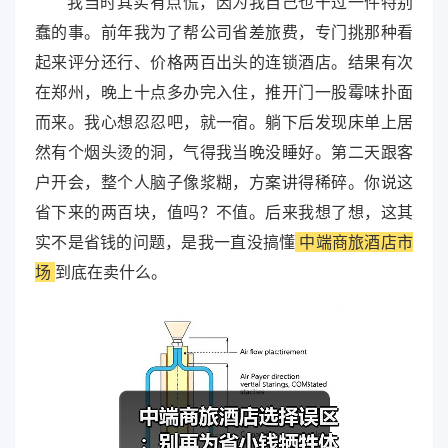
我当时其实有点慌，因为我自己也干过一件特别
蠢的事。前年我为了帮公司省差旅费，专门挑那种看
起来评分还行、价格两百出头的连锁酒店。结果有次
在郑州，晚上十点多办完入住，推开门一股霉味扑面
而来。我心想忍忍吧，就一宿。躺下后发现床单上居
然有个烟头烫的洞，气得我当晚没睡好。第二天跟客
户开会，整个人脑子像浆糊，方案讲得稀碎。你说这
省下来的两百块，值吗？不值。后来我想了想，这其
实不是省钱的问题，是我一直没搞懂
中端商旅酒店市
场
到底在卖什么。