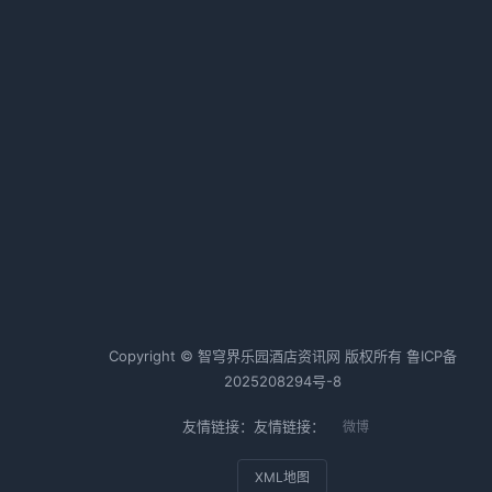
认清形势，找准赛道
2026-02-12 06:43 · 1012 阅读
本土酒店六巨头鏖战！取经路上的
生死角逐
2026-02-12 06:39 · 1010 阅读
有
绝
热词TOP20
酒店行业
酒店运营
酒店管理
天
冰
Copyright © 智穹界乐园酒店资讯网 版权所有
鲁ICP备
就
2025208294号-8
友情链接：友情链接：
微博
一
XML地图
喊