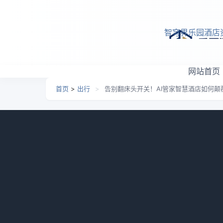
跳转到主要内容
智穹界乐园酒店
网站首页
首页
>
出行
>
告别翻床头开关！AI管家智慧酒店如何颠
告别翻床头开关！AI管家
日期：
2026-06-24 15:23
栏目：
出行
浏览：
609