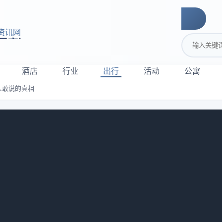
资讯网
搜索关键词
酒店
行业
出行
活动
公寓
人敢说的真相
店餐饮？3个没人敢说的真相
的人，反而在请客吃饭这件事上花得最多？我自己以前就干过一
客户去排队两小时的网红餐厅，结果菜难吃不说，隔壁桌还放着D