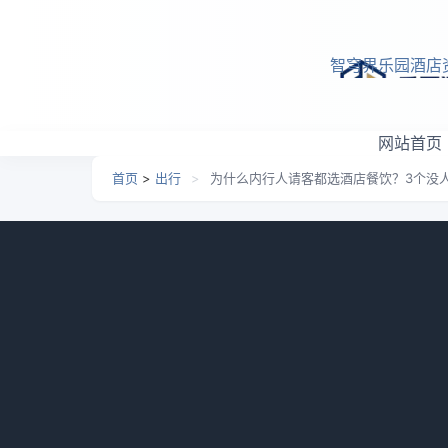
跳转到主要内容
智穹界乐园酒店
网站首页
首页
>
出行
>
为什么内行人请客都选酒店餐饮？3个没
为什么内行人请客都选酒
日期：
2026-06-14 09:29
栏目：
出行
浏览：
952
你有没有发现一个怪现象——越是想省钱
特别蠢的事：为了显得自己“接地气”，专门带