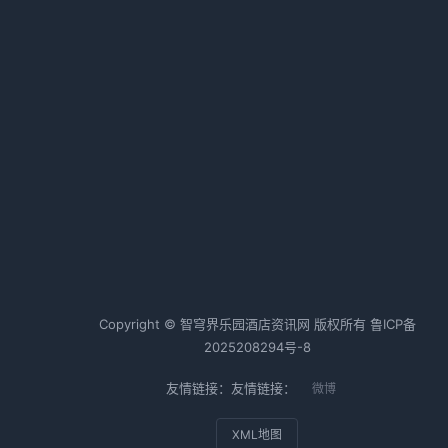
认清形势，找准赛道
2026-02-12 06:43 · 1012 阅读
数
本土酒店六巨头鏖战！取经路上的
曰
生死角逐
六
2026-02-12 06:39 · 1010 阅读
哪
热词TOP20
8
话
酒店行业
酒店运营
酒店管理
漏
Copyright © 智穹界乐园酒店资讯网 版权所有
鲁ICP备
2025208294号-8
友情链接：友情链接：
微博
XML地图