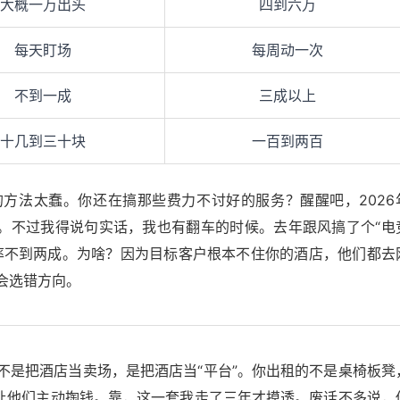
大概一万出头
四到六万
每天盯场
每周动一次
不到一成
三成以上
十几到三十块
一百到两百
方法太蠢。你还在搞那些费力不讨好的服务？醒醒吧，2026
觉。不过我得说句实话，我也有翻车的时候。去年跟风搞了个“电
率不到两成。为啥？因为目标客户根本不住你的酒店，他们都去
会选错方向。
不是把酒店当卖场，是把酒店当“平台”。你出租的不是桌椅板凳
会让他们主动掏钱。靠，这一套我走了三年才摸透。废话不多说，