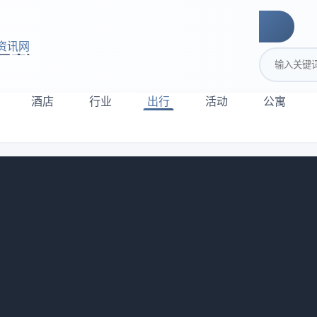
资讯网
搜索关键词
酒店
行业
出行
活动
公寓
店多赚一倍？
就没别的搞头了？我告诉你，这想法基本等于把金矿当煤矿挖。
运营总监，中间被裁员过，自己开过早餐摊，最后发现，非客房