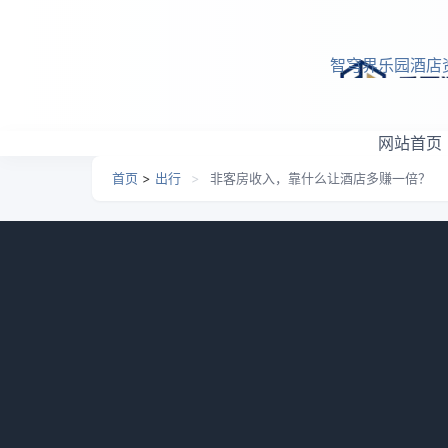
跳转到主要内容
智穹界乐园酒店
网站首页
首页
>
出行
>
非客房收入，靠什么让酒店多赚一倍？
非客房收入，靠什么让酒
日期：
2026-06-14 07:14
栏目：
出行
浏览：
527
靠客房赚钱？你是不是觉得酒店除了房间
在酒店行业干了快十年，从大堂经理一路混到