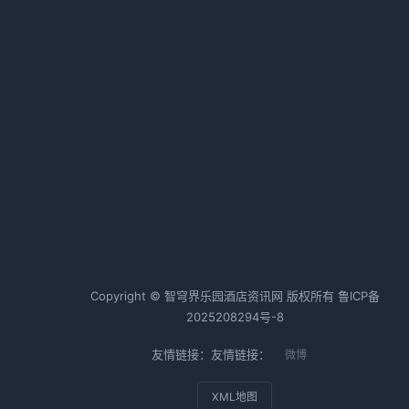
认清形势，找准赛道
2026-02-12 06:43 · 1012 阅读
本土酒店六巨头鏖战！取经路上的
生死角逐
2026-02-12 06:39 · 1010 阅读
热词TOP20
酒店行业
酒店运营
酒店管理
Copyright © 智穹界乐园酒店资讯网 版权所有
鲁ICP备
2025208294号-8
友情链接：友情链接：
微博
XML地图