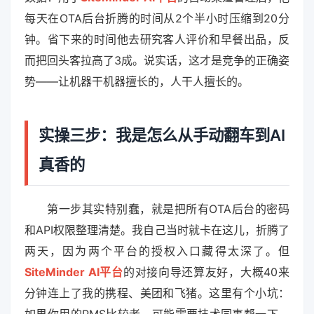
每天在OTA后台折腾的时间从2个半小时压缩到20分
钟。省下来的时间他去研究客人评价和早餐出品，反
而把回头客拉高了3成。说实话，这才是竞争的正确姿
势——让机器干机器擅长的，人干人擅长的。
实操三步：我是怎么从手动翻车到AI
真香的
第一步其实特别蠢，就是把所有OTA后台的密码
和API权限整理清楚。我自己当时就卡在这儿，折腾了
两天，因为两个平台的授权入口藏得太深了。但
SiteMinder AI平台
的对接向导还算友好，大概40来
分钟连上了我的携程、美团和飞猪。这里有个小坑：
如果你用的PMS比较老，可能需要技术同事帮一下，