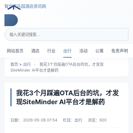
跳转到主要内容
智穹界乐园酒店资讯网
搜索关键词
网站首页
酒店
行业
出行
活动
公寓
免责声明
首页
>
出行
>
我花3个月踩遍OTA后台的坑，才发现
SiteMinder AI平台才是解药
我花3个月踩遍OTA后台的坑，才发
现SiteMinder AI平台才是解药
日期：
2026-05-28 07:54
栏目：
出行
浏览：
920