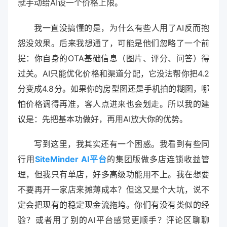
就手动给AI设一个价格上限。
我一直没搞懂的是，为什么有些人用了AI反而抱
怨没效果。后来我想通了，可能是他们忽略了一个前
提：你自身的OTA基础信息（图片、评分、问答）得
过关。AI只能优化价格和渠道分配，它没法帮你把4.2
分变成4.8分。如果你的房型图还是手机拍的糊图，哪
怕价格调得再准，客人点进来也会划走。所以我的建
议是：先把基本功做好，再用AI放大你的优势。
写到这里，我其实还有一个困惑。我看到有些同
行用
SiteMinder AI平台
的集团版做多店连锁收益管
理，但我只有单店，好多高级功能用不上。我在想要
不要再开一家店来摊薄成本？但这又是个大坑，说不
定会把现有的稳定现金流拖垮。你们有没有类似的经
验？或者用了别的AI平台感觉更顺手？评论区聊聊