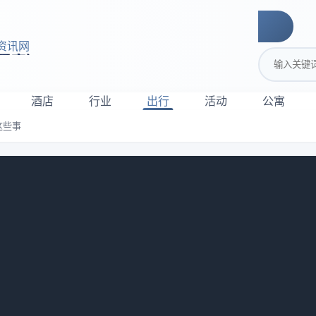
资讯网
搜索关键词
酒店
行业
出行
活动
公寓
这些事
万学费才明白这些事
下那个小旅馆的时候，心里想的全是“赶紧开业赶紧回本”，结果
“你这个东西，根本不能用”。我当时整个人傻在那里，手里还攥