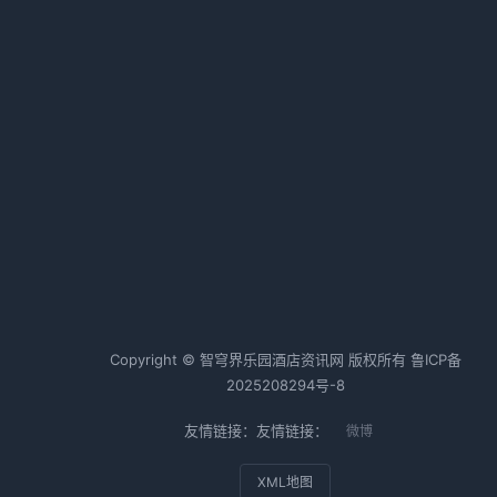
认清形势，找准赛道
2026-02-12 06:43 · 1012 阅读
本土酒店六巨头鏖战！取经路上的
生死角逐
2026-02-12 06:39 · 1010 阅读
人
时
热词TOP20
断
本
酒店行业
酒店运营
酒店管理
Copyright © 智穹界乐园酒店资讯网 版权所有
鲁ICP备
传
2025208294号-8
。
友情链接：友情链接：
微博
XML地图