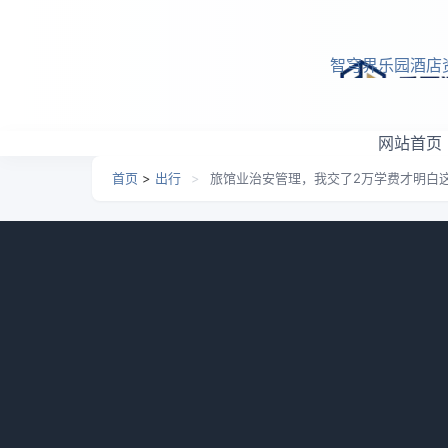
跳转到主要内容
智穹界乐园酒店
网站首页
首页
>
出行
>
旅馆业治安管理，我交了2万学费才明白
旅馆业治安管理，我交了2
日期：
2026-05-21 20:37
栏目：
出行
浏览：
570
我自己就干过一件特别蠢的事。去年刚盘
三天就来了几个穿制服的，指着前台登记本说