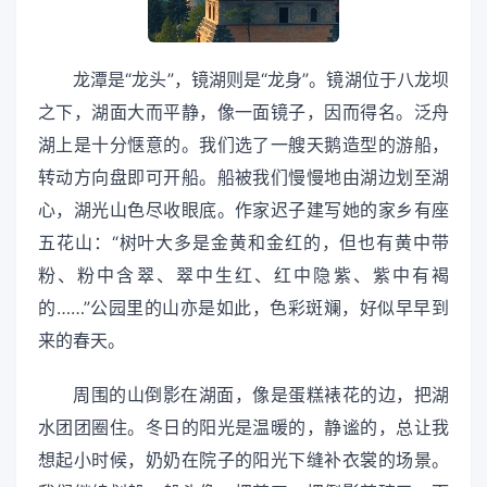
龙潭是“龙头”，镜湖则是“龙身”。镜湖位于八龙坝
之下，湖面大而平静，像一面镜子，因而得名。泛舟
湖上是十分惬意的。我们选了一艘天鹅造型的游船，
转动方向盘即可开船。船被我们慢慢地由湖边划至湖
心，湖光山色尽收眼底。作家迟子建写她的家乡有座
五花山：“树叶大多是金黄和金红的，但也有黄中带
粉、粉中含翠、翠中生红、红中隐紫、紫中有褐
的……”公园里的山亦是如此，色彩斑斓，好似早早到
来的春天。
周围的山倒影在湖面，像是蛋糕裱花的边，把湖
水团团圈住。冬日的阳光是温暖的，静谧的，总让我
想起小时候，奶奶在院子的阳光下缝补衣裳的场景。