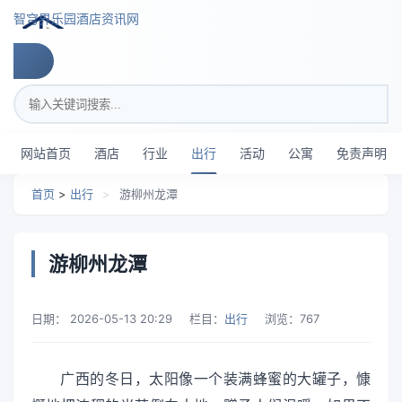
跳转到主要内容
智穹界乐园酒店资讯网
搜索关键词
网站首页
酒店
行业
出行
活动
公寓
免责声明
首页
>
出行
>
游柳州龙潭
游柳州龙潭
日期：
2026-05-13 20:29
栏目：
出行
浏览：
767
广西的冬日，太阳像一个装满蜂蜜的大罐子，慷