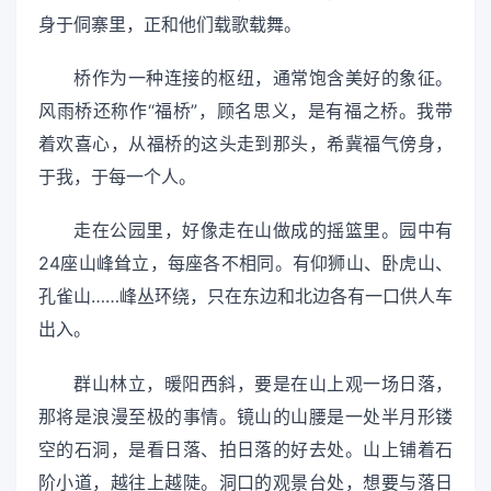
身于侗寨里，正和他们载歌载舞。
桥作为一种连接的枢纽，通常饱含美好的象征。
风雨桥还称作“福桥”，顾名思义，是有福之桥。我带
着欢喜心，从福桥的这头走到那头，希冀福气傍身，
于我，于每一个人。
走在公园里，好像走在山做成的摇篮里。园中有
24座山峰耸立，每座各不相同。有仰狮山、卧虎山、
孔雀山……峰丛环绕，只在东边和北边各有一口供人车
出入。
群山林立，暖阳西斜，要是在山上观一场日落，
那将是浪漫至极的事情。镜山的山腰是一处半月形镂
空的石洞，是看日落、拍日落的好去处。山上铺着石
阶小道，越往上越陡。洞口的观景台处，想要与落日