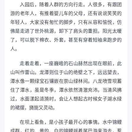
入园后，随着人群的方向行走。人很多，有跟团
游的老年人，有推着婴儿车的父母，还有说说笑笑的
年轻人，大家没有匆忙的脚步，只有从容和愉悦，仿
佛是走进了世外桃源，卸下了肩头的重担。阳光太暖
了，可以脱下棉衣、外套，甚至有穿着短袖来跑步的
人。
走着走着，一座巍峨的石山赫然出现在眼前，此
山叫作雷山。龙潭则位于山的绝壁之下，远远望去，
潭水像一颗绿宝石镶嵌在崇山绿林间。八龙喷雪坝蓄
住了潭水，虽是冬季，潭水依然清澈充沛。当清风拂
过，水面漾起涟漪时，会让人想起古时候女子湖水绿
的裙摆，旖旎又灵动。
在坝上看鱼，是小孩子最开心的事情。水中锦鲤
成群，红的、黄的、白的锦鲤摇着尾巴游来游去，惹