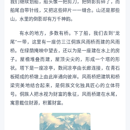
我们继续划船，船头像一把剪刀，把倒影剪碎了，而
船尾自带针线，又把这些碎片一一缝合。山还是那些
山，水里的倒影却有万千神韵。
有水的地方，多数有桥。下了船，我们去到“龙
尾”一带，这里有一座仿三江侗族风雨桥而建的风雨
桥。在绿荫掩映中望去，还以为是一座建在水上的房
子。屋檐堆叠而建，屋顶尖尖的，形成一个塔的形
状。塔下是一座凉亭，数间凉亭由长廊连接，在青石
板砌成的桥墩上由此岸通向彼岸。风雨桥把建筑和桥
梁完美地结合起来，是侗族文化独具匠心的立体符
号。侗族人把水视为财富的象征，风雨桥建在水尾，
寓意截住财源，积蓄财富。