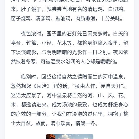
来。肚子饿了，就尝尝当地有名的清远鸡、白切鸡、
窑子烧鸡、清蒸鸡、豉油鸡，肉质嫩滑，十分美味。
夜色浓时，园子里的石灯笼已闪亮多时。白天的
亭台、竹篱、小径、花木等，都将身躯隐入夜里，留
下淡淡疏影，与明明暗暗的光影作一日之别。夜风依
然挟着冬寒，可被温泉水滋润的人心却是暖暖的。
临别时，回望这借自然之馈赠而生的河中温泉，
忽然想起《园冶》里的话，“虽由人作，宛自天开”。
这话太应景了，河中温泉将自然的河、山、风、花、
木，都邀请进来，成为汤池的景致，也成为舒缓身心
的疗效的一部分，让我们在浸泡的过程里，拥抱了整
个大自然。故而，满心欢喜，情暖一冬。