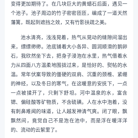
变得更加期待了。在几块巨大的黄蜡石后面，遇见一
个池子。池子周边的竹子密密匝匝，编成了一道天然
藩篱，既起到遮挡之效，又有竹影扶疏之美。
池水清亮，浅浅晃着，热气从晃动的缝隙间溜出
来，缥缥缈缈。池底铺着大小各异、圆润顺滑的鹅卵
石，我欣然坐下去，把身子浸泡在水里，热气借着水
力从四面八方温柔地围拢过来，是恰好的、熨帖的水
温。常年伏案导致的僵硬的双肩、沉重的颈椎、紧绷
的神经，以及冬日的寒气，在这暖意的安抚下，一点
一点被揉开了，只剩下舒坦。河中温泉的水，富含
锶、偏硅酸等矿物质，不含硫磺。人在水中泡着，没
有刺鼻难闻的味道，让人越发神清气爽。闭了眼，飘
飘然间，竟觉自己不是泡在池中，而是浮在暖洋洋
的、流动的云絮里了。