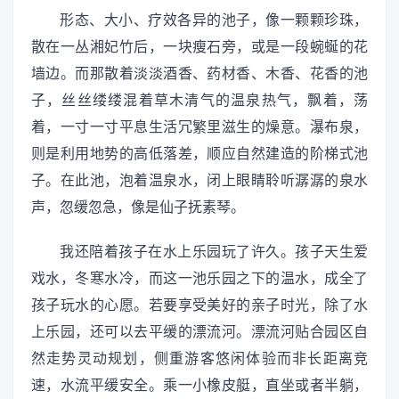
形态、大小、疗效各异的池子，像一颗颗珍珠，
散在一丛湘妃竹后，一块瘦石旁，或是一段蜿蜒的花
墙边。而那散着淡淡酒香、药材香、木香、花香的池
子，丝丝缕缕混着草木清气的温泉热气，飘着，荡
着，一寸一寸平息生活冗繁里滋生的燥意。瀑布泉，
则是利用地势的高低落差，顺应自然建造的阶梯式池
子。在此池，泡着温泉水，闭上眼睛聆听潺潺的泉水
声，忽缓忽急，像是仙子抚素琴。
我还陪着孩子在水上乐园玩了许久。孩子天生爱
戏水，冬寒水冷，而这一池乐园之下的温水，成全了
孩子玩水的心愿。若要享受美好的亲子时光，除了水
上乐园，还可以去平缓的漂流河。漂流河贴合园区自
然走势灵动规划，侧重游客悠闲体验而非长距离竞
速，水流平缓安全。乘一小橡皮艇，直坐或者半躺，