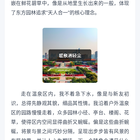
嵌在鲜花碧草中，像是从地里生长出来的一般，体现
了东方园林追求“天人合一”的核心理念。
走在温泉区内，我不着急下水，像是与新友初
识，总得先静观其貌，细品其性情。我沿着户外温泉
区的园路慢慢走着，众多园林小径、亭台、楼阁、花
草，使得区内空间显得曲折又蜿蜒。偏是这些曲折蜿
蜒，将景与景之间巧妙分隔，呈现出步步皆有风景的