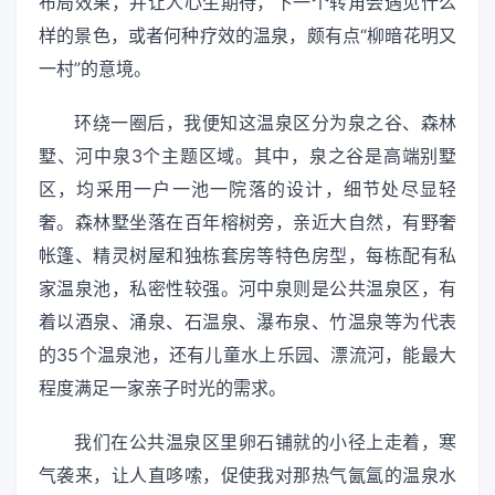
布局效果，并让人心生期待，下一个转角会遇见什么
样的景色，或者何种疗效的温泉，颇有点“柳暗花明又
一村”的意境。
环绕一圈后，我便知这温泉区分为泉之谷、森林
墅、河中泉3个主题区域。其中，泉之谷是高端别墅
区，均采用一户一池一院落的设计，细节处尽显轻
奢。森林墅坐落在百年榕树旁，亲近大自然，有野奢
帐篷、精灵树屋和独栋套房等特色房型，每栋配有私
家温泉池，私密性较强。河中泉则是公共温泉区，有
着以酒泉、涌泉、石温泉、瀑布泉、竹温泉等为代表
的35个温泉池，还有儿童水上乐园、漂流河，能最大
程度满足一家亲子时光的需求。
我们在公共温泉区里卵石铺就的小径上走着，寒
气袭来，让人直哆嗦，促使我对那热气氤氲的温泉水